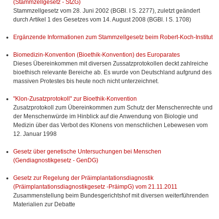
(Stammzellgesetz - StZG)
Stammzellgesetz vom 28. Juni 2002 (BGBl. I S. 2277), zuletzt geändert
durch Artikel 1 des Gesetzes vom 14. August 2008 (BGBl. I S. 1708)
Ergänzende Informationen zum Stammzellgesetz beim Robert-Koch-Institut
Biomedizin-Konvention (Bioethik-Konvention) des Europarates
Dieses Übereinkommen mit diversen Zussatzprotokollen deckt zahlreiche
bioethisch relevante Bereiche ab. Es wurde von Deutschland aufgrund des
massiven Protestes bis heute noch nicht unterzeichnet.
"Klon-Zusatzprotokoll" zur Bioethik-Konvention
Zusatzprotokoll zum Übereinkommen zum Schutz der Menschenrechte und
der Menschenwürde im Hinblick auf die Anwendung von Biologie und
Medizin über das Verbot des Klonens von menschlichen Lebewesen vom
12. Januar 1998
Gesetz über genetische Untersuchungen bei Menschen
(Gendiagnostikgesetz - GenDG)
Gesetz zur Regelung der Präimplantationsdiagnostik
(Präimplantationsdiagnostikgesetz -PräimpG) vom 21.11.2011
Zusammenstellung beim Bundesgerichtshof mit diversen weiterführenden
Materialien zur Debatte