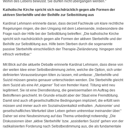
Wohin des Lebens bewusst. Sie dürfen nicht übergangen werden.“
Katholische Kirche spricht sich nachdrücklich gegen alle Formen der
aktiven Sterbehilfe und der Beihilfe zur Selbsttötung aus
Kardinal Lehmann erinnerte daran, dass derzeit Fachleute um klare rechtliche
Regelungen ringen, die den Umgang mit dem Lebensende, insbesondere die
Frage nach der Hilfe bei der Selbsttötung betreffen: „Die katholische Kirche
spricht sich nachdrücklich gegen alle Formen der aktiven Sterbehilfe und der
Beihilfe zur Selbsttötung aus. Hilfe beim Sterben durch die sogenannte
passive Sterbehilfe einschließlich der Therapie-Zieländerung hingegen sind
ethisch vertretbar.“
Mit Blick auf die aktuelle Debatte erinnerte Kardinal Lehmann, dass diese von
der weiten Idee einer Selbstbestimmung zehre, welche die Option, sich unter
definierten Voraussetzungen töten zu lassen, mit umfasse: „Sterbehilfe und
Suizid müssen gewiss genauer unterschieden werden. Die Sterbehilfe gleicht
dem Suizid als eine Art ‚eigener‘ Tod von fremder Hand. Tötung wird neu
legitimiert. Sie ist eine Dienstleistung, die gewissermaßen im Auftrag des
Betroffenen geschieht. Im Grunde erlaubt aber der Staat eine Fremdtötung.
Damit sind auch oft gesellschaftliche Bedingungen impliziert, die erfüllt sein
müssen und immer auch ein Sozialnutzenkalkül enthalten. ‚Autonomie‘ und
gesellschaftliches Werturteil über Leben gehen untrennbar ineinander über.“
Daher sei eine Neubesinnung auf das Thema unbedingt notwendig: „Die
Diskussionen über ‚aktive Sterbehilfe‘ bzw. ‚assistierten Suizid‘ gehen von der
radikalisierten Forderung nach Selbstbestimmung aus, die als fundamentale