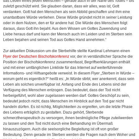
das Leben eines jeden Menschen – gerade auch in der Nähe des Todes – bis
zuletzt geschützt wird. Sie glauben daran, dass wir alles, was ist, Gott
verdanken. Gott hat den Menschen als sein Abbild geschaffen und ihm eine
unantastbare Würde verliehen. Diese Würde gründet nicht in seiner Leistung
oder in dem Nutzen, den er für andere hat. Die Würde des Menschen folgt
daraus, dass Gott ihn bejaht. Aus dem Wissen um Gottes Zuwendung und
Liebe heraus darf und kann der Mensch auch im Leiden und im Sterben sein
Leben bejahen und seinen Tod aus Gottes Hand annehmen.“
Zur aktuellen Diskussion um die Sterbehilfe stellte Kardinal Lehmann einen
Flyer der Deutschen Bischofskonferenz
vor, der in verständlicher Sprache die
Position der Bischofskonferenz zusammenfasst, Begriffserklärungen enthält
und mit einer umfänglichen Linkliste für das Internet auf weiterführende
Informations- und Hilfsangebote verweist. In diesem Flyer „Sterben in Würde –
worum geht es eigentlich?“ heißt es: „In Würde stirbt, wer anerkennt, dass sein
Leben als solches unverfügbar ist. Anfang und Ende des Lebens sind der
Verfügung des Menschen entzogen. Das bedeutet, dass der Tod nicht
herbeigeführt, wohl aber zugelassen werden darf. Gottes Geschöpf zu sein,
bedeutet jedoch nicht, dass Menschen im Hinblick auf den Tod gar nicht
handeln dürfen. Es ist richtig, Möglichkeiten zu ergreifen, um die letzte Phase
des Lebens erträglich zu gestalten. Dazu gehört, Sterbende
schmerztherapeutisch zu versorgen, ihnen bestmögliche Pflege zuteilwerden
zu lassen und den Tod nicht durch eine Behandlung im Übermaß
hinauszuzögern. Auch die seelsorgliche Begleitung ist oft von großer
Bedeutung. Denn gerade im Sterben werden die Fragen nach dem Woher und