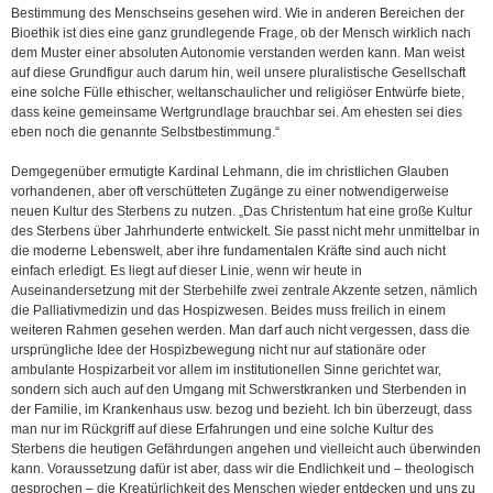
Bestimmung des Menschseins gesehen wird. Wie in anderen Bereichen der
Bioethik ist dies eine ganz grundlegende Frage, ob der Mensch wirklich nach
dem Muster einer absoluten Autonomie verstanden werden kann. Man weist
auf diese Grundfigur auch darum hin, weil unsere pluralistische Gesellschaft
eine solche Fülle ethischer, weltanschaulicher und religiöser Entwürfe biete,
dass keine gemeinsame Wertgrundlage brauchbar sei. Am ehesten sei dies
eben noch die genannte Selbstbestimmung.“
Demgegenüber ermutigte Kardinal Lehmann, die im christlichen Glauben
vorhandenen, aber oft verschütteten Zugänge zu einer notwendigerweise
neuen Kultur des Sterbens zu nutzen. „Das Christentum hat eine große Kultur
des Sterbens über Jahrhunderte entwickelt. Sie passt nicht mehr unmittelbar in
die moderne Lebenswelt, aber ihre fundamentalen Kräfte sind auch nicht
einfach erledigt. Es liegt auf dieser Linie, wenn wir heute in
Auseinandersetzung mit der Sterbehilfe zwei zentrale Akzente setzen, nämlich
die Palliativmedizin und das Hospizwesen. Beides muss freilich in einem
weiteren Rahmen gesehen werden. Man darf auch nicht vergessen, dass die
ursprüngliche Idee der Hospizbewegung nicht nur auf stationäre oder
ambulante Hospizarbeit vor allem im institutionellen Sinne gerichtet war,
sondern sich auch auf den Umgang mit Schwerstkranken und Sterbenden in
der Familie, im Krankenhaus usw. bezog und bezieht. Ich bin überzeugt, dass
man nur im Rückgriff auf diese Erfahrungen und eine solche Kultur des
Sterbens die heutigen Gefährdungen angehen und vielleicht auch überwinden
kann. Voraussetzung dafür ist aber, dass wir die Endlichkeit und – theologisch
gesprochen – die Kreatürlichkeit des Menschen wieder entdecken und uns zu