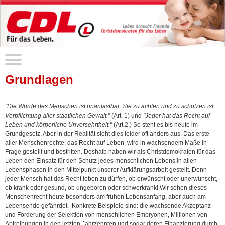
Grundlagen
"Die Würde des Menschen ist unantastbar. Sie zu achten und zu schützen ist
Verpflichtung aller staatlichen Gewalt."
(Art. 1) und
"Jeder hat das Recht auf
Leben und körperliche Unversehrtheit."
(Art.2.) So steht es bis heute im
Grundgesetz. Aber in der Realität sieht dies leider oft anders aus. Das erste
aller Menschenrechte, das Recht auf Leben, wird in wachsendem Maße in
Frage gestellt und bestritten. Deshalb haben wir als Christdemokraten für das
Leben den Einsatz für den Schutz jedes menschlichen Lebens in allen
Lebensphasen in den Mittelpunkt unserer Aufklärungsarbeit gestellt. Denn
jeder Mensch hat das Recht leben zu dürfen, ob erwünscht oder unerwünscht,
ob krank oder gesund, ob ungeboren oder schwerkrank! Wir sehen dieses
Menschenrecht heute besonders am frühen Lebensanfang, aber auch am
Lebensende gefährdet. Konkrete Beispiele sind: die wachsende Akzeptanz
und Förderung der Selektion von menschlichen Embryonen, Millionen von
Abtreibungen in den letzten Jahrzehnten und sogar deren Finanzierung durch