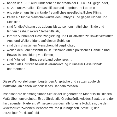
haben uns 1985 auf Bundesebene innerhalb der CDU/ CSU gegründet,
setzen uns vor allem für das hilflose und ungeborene Leben ein,
engagieren uns für ein kinderfreundliches gesellschaftliches Klima,
treten ein für die Menschenwürde des Embryos und gegen Klonen und
Selektion,
sind für die Achtung des Lebens bis zu seinem natürlichen Ende und
lehnen deshalb aktive Sterbehilfe ab,
fordern Ausbau der Hospizbegleitung und Palliativmedizin sowie verstärkte
Aus- und Weiterbildung auf diesen Gebieten
sind dem christlichen Menschenbild verpflichtet,
wollen den Lebensschutz in Deutschland durch politisches Handeln und
Bewusstseinsbildung verstärken,
sind Mitglied im Bundesverband Lebensrecht,
wollen als Christen bewusst Verantwortung in unserer Gesellschaft
übernehmen.
Diese Wertvorstellungen begründen Ansprüche und setzten zugleich
Maßstäbe, an denen wir politisches Handeln messen.
Insbesondere der mangelhafte Schutz der ungeborenen Kinder ist mit diesen
Maßstäben unvereinbar. Er gefährdet die Glaubwürdigkeit des Staates und der
ihn tragenden Parteien. Wir setzen uns deshalb für eine Politik ein, die den
Widerspruch zwischen Menschenwürde (Grundgesetz, Artikel 1) und
derzeitiger Praxis aufhebt.