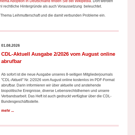
hema Adoption in Deutschland finden Sie bei Wikipedia
. Dort werden
l rechtliche Hintergründe als auch Voraussetzung beleuchtet.
s Thema Leihmutterschaft und die damit verbunden Probleme ein.
01.08.2026
CDL-Aktuell Ausgabe 2/2026 vom August online
abrufbar
Ab sofort ist die neue Ausgabe unseres 8-seitigen Mitgliederjournals
"CDL-Aktuell" Nr. 2/2026 vom August online kostenlos im PDF-Format
abrufbar. Darin informieren wir über aktuelle und anstehende
biopolitische Ereignisse, diverse Lebensrechtsthemen und unsere
Verbandsarbeit. Das Heft ist auch gedruckt verfügbar über die CDL-
Bundesgeschäftsstelle.
mehr ...