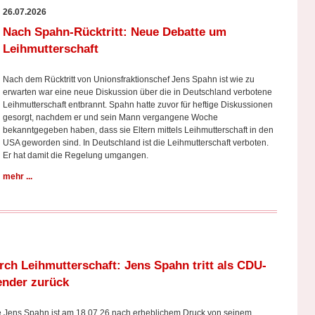
26.07.2026
Nach Spahn-Rücktritt: Neue Debatte um
Leihmutterschaft
Nach dem Rücktritt von Unionsfraktionschef Jens Spahn ist wie zu
erwarten war eine neue Diskussion über die in Deutschland verbotene
Leihmutterschaft entbrannt. Spahn hatte zuvor für heftige Diskussionen
gesorgt, nachdem er und sein Mann vergangene Woche
bekanntgegeben haben, dass sie Eltern mittels Leihmutterschaft in den
USA geworden sind. In Deutschland ist die Leihmutterschaft verboten.
Er hat damit die Regelung umgangen.
mehr ...
ch Leihmutterschaft: Jens Spahn tritt als CDU-
ender zurück
 Jens Spahn ist am 18.07.26 nach erheblichem Druck von seinem