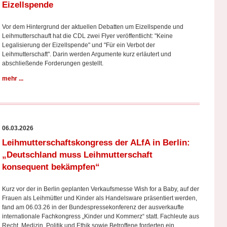
Eizellspende
Vor dem Hintergrund der aktuellen Debatten um Eizellspende und
Leihmutterschauft hat die CDL zwei Flyer veröffentlicht: "Keine
Legalisierung der Eizellspende" und "Für ein Verbot der
Leihmutterschaft". Darin werden Argumente kurz erläutert und
abschließende Forderungen gestellt.
mehr ...
06.03.2026
Leihmutterschaftskongress der ALfA in Berlin:
„Deutschland muss Leihmutterschaft
konsequent bekämpfen“
Kurz vor der in Berlin geplanten Verkaufsmesse Wish for a Baby, auf der
Frauen als Leihmütter und Kinder als Handelsware präsentiert werden,
fand am 06.03.26 in der Bundespressekonferenz der ausverkaufte
internationale Fachkongress „Kinder und Kommerz“ statt. Fachleute aus
Recht, Medizin, Politik und Ethik sowie Betroffene forderten ein