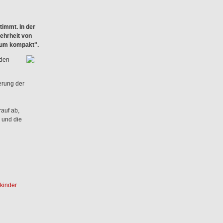
timmt. In der
ehrheit von
num kompakt".
 den
erung der
auf ab,
n und die
vkinder