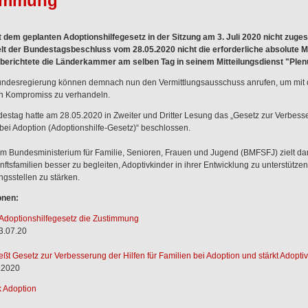
timmung
 dem geplanten Adoptionshilfegesetz in der Sitzung am 3. Juli 2020 nicht zuges
t der Bundestagsbeschluss vom 28.05.2020 nicht die erforderliche absolute M
berichtete die Länderkammer am selben Tag in seinem Mitteilungsdienst "Ple
ndesregierung können demnach nun den Vermittlungsausschuss anrufen, um mit
n Kompromiss zu verhandeln.
stag hatte am 28.05.2020 in Zweiter und Dritter Lesung das „Gesetz zur Verbess
n bei Adoption (Adoptionshilfe-Gesetz)“ beschlossen.
m Bundesministerium für Familie, Senioren, Frauen und Jugend (BMFSFJ) zielt dar
ftsfamilien besser zu begleiten, Adoptivkinder in ihrer Entwicklung zu unterstütze
ngsstellen zu stärken.
onen:
 Adoptionshilfegesetz die Zustimmung
3.07.20
ßt Gesetz zur Verbesserung der Hilfen für Familien bei Adoption und stärkt Adopti
.2020
 Adoption