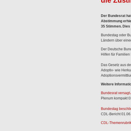
die Zus
Der Bundesrat hat
Abstimmung erhiel
35 Stimmen. Dies 
Bundestag oder Bu
Ländern über eine
Der Deutsche Bunde
Hilfen für Familie
Das Gesetz aus de
Adoptiv- wie Herkun
Adoptionsvermittlu
Weitere Informati
Bundesrat versagt
Plenum kompakt 0
Bundestag beschlie
CDL-Bericht 01.06
CDL-Themenrubrik