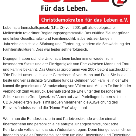
Lebenspartnerschaftsgesetz (LPartG) von 2001 gilt als ideologischer
Meilenstein rot-grüner Regierungsprogrammatik. Das erklärte Ziel rot-grüner
und linker Gesellschafts- und Familienpolitik ist bereits seit langen
Jahrzehnten nicht die Stärkung und Förderung, sondern die Schwächung der
Familienstrukturen. Dies war leider sehr erfolgreich.
Dagegen haben sich die Unionsparteien bisher immer wieder zum
besonderen Status und der Einzigartigkeit von Ehe zwischen Mann und Frau
und Familie bekannt. Das Grundsatzprogramm von 2007 betont ausdrücklich:
"Die Ehe ist unser Leitbild der Gemeinschaft von Mann und Frau. Sie ist die
beste und verlässlichste Grundlage für das Gelingen von Familie. In der Ehe
kommt die gemeinsame Verantwortung von Vätern und Müttern für ihre Kinder
verbindlich zum Ausdruck. Deshalb steht die Ehe unter den besonderen
Schutz unseres Grundgesetzes." Auch auf zwei Parteitagen haben sich die
CDU-Delegierten jeweils mit großen Mehrheiten die Aufweichung des
Eheverständnisses und die "Homo-Ehe" abgelehnt.
Wenn nun die Bundeskanzlerin und Parteivorsitzende wieder einmal
überraschend und persönlich eine abrupte, unabgestimmte, politische
Kehrtwende vollzieht, muss sich Widerstand regen. Denn hier geht es nicht um
irgendein soziales Randthema, sondern um eine Umwertung und Entwertung