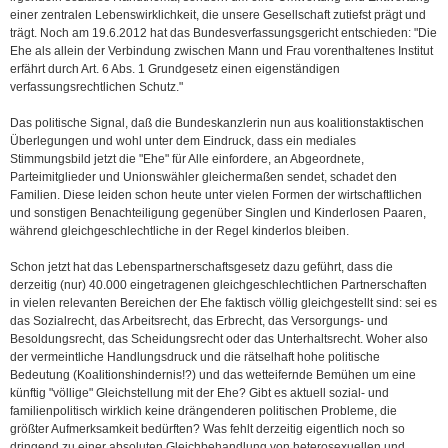
einer zentralen Lebenswirklichkeit, die unsere Gesellschaft zutiefst prägt und
trägt. Noch am 19.6.2012 hat das Bundesverfassungsgericht entschieden: "Die
Ehe als allein der Verbindung zwischen Mann und Frau vorenthaltenes Institut
erfährt durch Art. 6 Abs. 1 Grundgesetz einen eigenständigen
verfassungsrechtlichen Schutz."
Das politische Signal, daß die Bundeskanzlerin nun aus koalitionstaktischen
Überlegungen und wohl unter dem Eindruck, dass ein mediales
Stimmungsbild jetzt die "Ehe" für Alle einfordere, an Abgeordnete,
Parteimitglieder und Unionswähler gleichermaßen sendet, schadet den
Familien. Diese leiden schon heute unter vielen Formen der wirtschaftlichen
und sonstigen Benachteiligung gegenüber Singlen und Kinderlosen Paaren,
während gleichgeschlechtliche in der Regel kinderlos bleiben.
Schon jetzt hat das Lebenspartnerschaftsgesetz dazu geführt, dass die
derzeitig (nur) 40.000 eingetragenen gleichgeschlechtlichen Partnerschaften
in vielen relevanten Bereichen der Ehe faktisch völlig gleichgestellt sind: sei es
das Sozialrecht, das Arbeitsrecht, das Erbrecht, das Versorgungs- und
Besoldungsrecht, das Scheidungsrecht oder das Unterhaltsrecht. Woher also
der vermeintliche Handlungsdruck und die rätselhaft hohe politische
Bedeutung (Koalitionshindernis!?) und das wetteifernde Bemühen um eine
künftig "völlige" Gleichstellung mit der Ehe? Gibt es aktuell sozial- und
familienpolitisch wirklich keine drängenderen politischen Probleme, die
größter Aufmerksamkeit bedürften? Was fehlt derzeitig eigentlich noch so
dringend zu einer absoluten Gleichbehandlung von heterosexuellen und