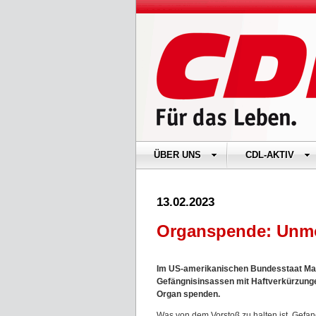
ÜBER UNS
CDL-AKTIV
13.02.2023
Organspende: Unmo
Im US-amerikanischen Bundesstaat Mas
Gefängnisinsassen mit Haftverkürzunge
Organ spenden.
Was von dem Vorstoß zu halten ist, Gefa