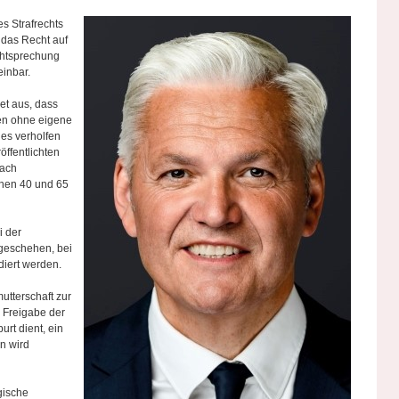
s Strafrechts
das Recht auf
chtsprechung
einbar.
et aus, dass
en ohne eigene
hes verholfen
öffentlichten
nach
chen 40 und 65
i der
tgeschehen, bei
diert werden.
utterschaft zur
 Freigabe der
rt dient, ein
n wird
gische