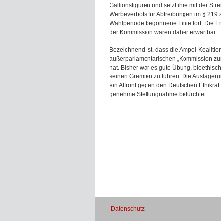
Gallionsfiguren und setzt ihre mit der Str
Werbeverbots für Abtreibungen im § 219 
Wahlperiode begonnene Linie fort. Die 
der Kommission waren daher erwartbar.
Bezeichnend ist, dass die Ampel-Koalition
außerparlamentarischen „Kommission zur
hat. Bisher war es gute Übung, bioethisch
seinen Gremien zu führen. Die Auslageru
ein Affront gegen den Deutschen Ethikrat. 
genehme Stellungnahme befürchtet.
Datenschutz