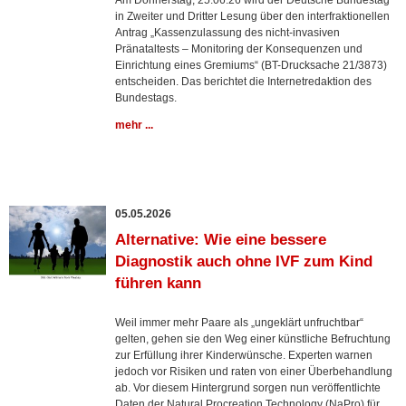
Am Donnerstag, 25.06.26 wird der Deutsche Bundestag
in Zweiter und Dritter Lesung über den interfraktionellen
Antrag „Kassenzulassung des nicht-invasiven
Pränataltests – Monitoring der Konsequenzen und
Einrichtung eines Gremiums“ (BT-Drucksache 21/3873)
entscheiden. Das berichtet die Internetredaktion des
Bundestags.
mehr ...
05.05.2026
Alternative: Wie eine bessere
Diagnostik auch ohne IVF zum Kind
führen kann
Weil immer mehr Paare als „ungeklärt unfruchtbar“
gelten, gehen sie den Weg einer künstliche Befruchtung
zur Erfüllung ihrer Kinderwünsche. Experten warnen
jedoch vor Risiken und raten von einer Überbehandlung
ab. Vor diesem Hintergrund sorgen nun veröffentlichte
Daten der Natural Procreation Technology (NaPro) für