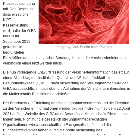
Presseaussendung
mit. Den Beschluss,
dass ein solcher
NIPT
Kassenleistung
wird, hatte der G-BA
bereits im
September 2019
getroffen: in
begründeten
Einzelfällen und nach ärztlicher Beratung, bei der die Versicherteninformation
verbindlich eingesetzt werden muss.
Die nun vorliegende Entwurfsfassung der Versicherteninformation basiert auf
einem Vorschlag des Instituts für Qualität und Wirtschaftlichkeit im
Gesundheitswesen (IQWiG). Nach Auswertung der Stellungnahmen wird der
G-BA voraussichtlich im Juli über die Aufnahme der Versicherteninformation in
die Mutterschafts-Richtlinien beschließen.
Der Beschluss zur Einleitung des Stellungnahmeverfahrens und die Entwürfe
zu den Versicherteninformationen werden laut dem Gremium ab dem 22. April
2021 auf der Website des G-BA unter Beschlüsse Mutterschafts-Richtlinien zu
finden sein. Nicht nur die gesetzlich stellungnahmeberechtigten
Organisationen wie wissenschaftliche Fachgesellschaften und die
Bundesärztekammer haben durch die breite Ausrichtung des