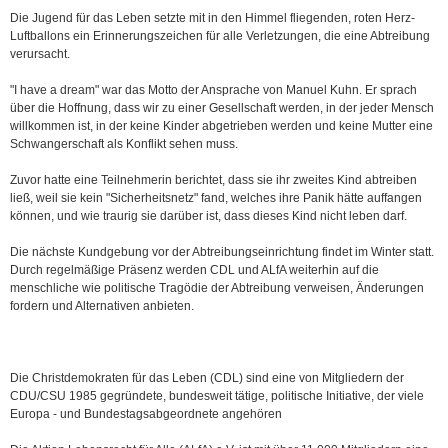
Die Jugend für das Leben setzte mit in den Himmel fliegenden, roten Herz-
Luftballons ein Erinnerungszeichen für alle Verletzungen, die eine Abtreibung
verursacht.
"I have a dream" war das Motto der Ansprache von Manuel Kuhn. Er sprach
über die Hoffnung, dass wir zu einer Gesellschaft werden, in der jeder Mensch
willkommen ist, in der keine Kinder abgetrieben werden und keine Mutter eine
Schwangerschaft als Konflikt sehen muss.
Zuvor hatte eine Teilnehmerin berichtet, dass sie ihr zweites Kind abtreiben
ließ, weil sie kein "Sicherheitsnetz" fand, welches ihre Panik hätte auffangen
können, und wie traurig sie darüber ist, dass dieses Kind nicht leben darf.
Die nächste Kundgebung vor der Abtreibungseinrichtung findet im Winter statt.
Durch regelmäßige Präsenz werden CDL und ALfA weiterhin auf die
menschliche wie politische Tragödie der Abtreibung verweisen, Änderungen
fordern und Alternativen anbieten.
Die Christdemokraten für das Leben (CDL) sind eine von Mitgliedern der
CDU/CSU 1985 gegründete, bundesweit tätige, politische Initiative, der viele
Europa - und Bundestagsabgeordnete angehören