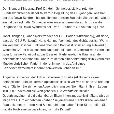
Der Erlanger Kinderarzt Prof. Dr. Holm Schneider, stellvertretender
Bundesvorsitzender der ALfA, kam in Begleitung des 16-jährigen Jonathan,
der das Down-Syndrom hat und ihn morgens im Zug beim Schachspiel wieder
einmal besiegt hatte. Schneider wies unter anderem darauf hin, dass die
Diagnose des Down-Syndroms bei 9 von 10 Kindern zur Abtreibung führe.
Josef Dichgans, Landesvorsitzender der CDL Baden-Württemberg, kritisierte,
dass der CSU-Funktionär Hans Hammer Vermieter des Gebäudes ist: "Wenn
ein kommunistischer Funktionär beruflich Kapitalist ist, ist er unglaubwürdig.
Wenn ein Grüner Massentierhaltung betreibt oder ein Atomkraftwerk vermietet,
ist er für seine Partei untragbar. Dass ein Parteifunktionär Räume an den
bekanntesten Abtreiber im Land zum Betrieb einer Abtreibungsklinik vermietet,
fügt der christlichen Partei, in der er immerhin das Amt eines
Bezirksschatzmeisters innehat, schwersten Schaden zu."
Angelika Doose von der Aktion Lebensrecht für Alle (ALfA) verlas einen
persönlichen Brief an Herrn Stapf und stellte sich vor, wie es ohne Abtreibung
wäre: "Stellen Sie sich einen Augenblick lang vor, Sie hätten in Ihrem Leben
100.000 Kindern auf die Welt geholfen! Die Wandtafeln mit den
Geburtsanzeigen, die die dankbaren Eltern Ihnen zugeschickt hätten, würden
Ihr ganzes Büro einnehmen - haben Sie jemals eine Dankeskarte von einer
Frau bekommen, deren Kind Sie abgetrieben haben? Herr Stapf, helfen Sie
mit, die Probleme zu beseitigen, nicht die Kinder!"