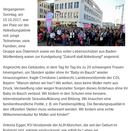
Vergangenen
Sonntag, am
15.10.2017, war
der Platz vor der
Abtreibungsklinik
voll: junge
Teilnehmer, viele
Familien, eine
Gruppe aus Österreich sowie ein Bus voller Lebensschützer aus Baden-
Württemberg waren zur Kundgebung "Zukunft statt Abtreibung!" angereist.
Angesichts des Gebäudes, in dem Tag für Tag bis zu 20 schwangere Frauen
hineingehen, um Stunden später ohne ihr "Baby im Bauch" wieder
hinauszugehen, fragte Christiane Lambrecht, Landesvorsitzende der CDL
Bayern: "Warum stehen wir hier? Wir wollen, dass keine Mutter mehr aus
Druck, Verzweiflung oder wegen finanzieller Sorgen dieses Ärztehaus ohne ihr
Baby im Bauch verlässt. Wir fordern in den Schulen eine bessere,
lebensbejahende Sexualaufklärung und Bildung. Wir brauchen eine
familienfreundliche Politik, z. B. ein Familiensplitting. Die Beratungsqualität in
den offiziellen Stellen muss verbessert werden. Wir fordern eine echte
Willkommenskultur für Mütter und Kinder!"
Antonia Egger, RV-Vorsitzende der ALfA München, die seit der Geburt im
Rollstuhl sitzt, erklärte eindrucksvoll, wie erfüllt ihr Leben sei.