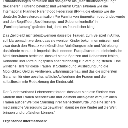
Frühabtreibungen herstellen und das ganze als „Menstruations­regelung“
deklarieren. Führend beteiligt sind weiterhin Organisationen wie die
International Planned Parenthood Federation (IPPF), die ebenso wie die
deutsche Schwesterorganisation Pro Familia von Eugenikern gegründet wurde
und den Begriff der „Bevölkerungs- und Geburtenkontrolle“ in
„Familienplanung“ geändert hat, damit es freundlicher klingt.
Das Ziel bleibt nichtsdestoweniger dasselbe: Frauen, zum Beispiel in Afrika,
soll klargemacht werden, dass sie weniger Kinder bekommen müssen, und
zwar durch den Einsatz von künstlichen Verhütungsmitteln und Abtreibung –
das könnte man auch imperialistisch nennen. Europäische und einheimische
Mediziner/innen berichten, dass oft sterile Spritzen und Hebammen fehlen,
Kondome und Abtreibungspillen aber reichhaltig zur Verfügung stehen. Eine
wirkliche Hilfe für diese Frauen ist Schulbildung, Ausbildung und die
Möglichkeit, Geld zu verdienen. Erfahrungsgemäß sind das die sichersten
Garanten für eine gesellschaftliche Aufwertung der Frauen und die
selbstbestimmte Reduzierung der Kinderzahl.
Der Bundesverband Lebensrecht fordert, dass das sinnlose Sterben von
Kindern und Frauen beendet wird und vielmehr alles getan wird, um allen
Frauen auf der Welt die Stärkung ihrer Menschenwürde und eine sichere
medizinische Versorgung zu gewähren, damit sie ihre Kinder auf die Welt
bringen und großziehen können.“
Ergänzende Informationen: