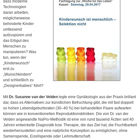
dass moderne
Technologien
daran arbeiten,
möglicherweise
behinderte Kinder
umfassend
aufzuspüren und
das Erbgut des
Menschen zu
manipulieren? Was
tun, wenn der
„Kinderwunsch“
erst zu
„Wunschkindern“
und schließlich zu
„Designerbabies“ führt?
Mit
Dr. Susanne van der Velden
legte eine Gynäkologin aus der Praxis brillant
dar, dass es Alternativen zur künstlichen Befruchtung gibt, die mit fast doppelt
so hohen Lebendgeburtsraten (30–40 %) bei behandelten Paare aufwarten
können wie in konventionellen Reproduktionskliniken. Die von Dr. van der
Velden angewandte NaPro-Methodik ist eine von rund tausend Ärzten seit 40
Jahren entwickelte Diagnostik bzw. Therapie, die das Ziel hat, die Fruchtbarkeit
wiederherzustellen und eine natürliche Konzep­tion zu ermöglichen, ohne
Samenspende, Eizellspende oder Leihmutterschaft.