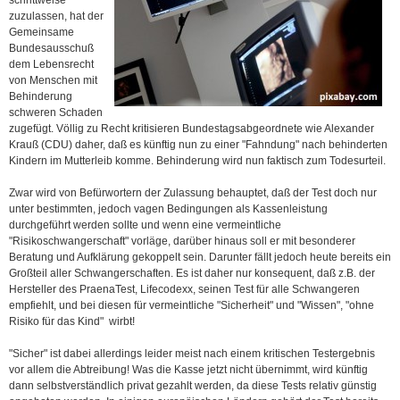
schrittweise
zuzulassen, hat der
Gemeinsame
Bundesausschuß
dem Lebensrecht
von Menschen mit
Behinderung
schweren Schaden
zugefügt. Völlig zu Recht kritisieren Bundestagsabgeordnete wie Alexander
Krauß (CDU) daher, daß es künftig nun zu einer "Fahndung" nach behinderten
Kindern im Mutterleib komme. Behinderung wird nun faktisch zum Todesurteil.
Zwar wird von Befürwortern der Zulassung behauptet, daß der Test doch nur
unter bestimmten, jedoch vagen Bedingungen als Kassenleistung
durchgeführt werden sollte und wenn eine vermeintliche
"Risikoschwangerschaft" vorläge, darüber hinaus soll er mit besonderer
Beratung und Aufklärung gekoppelt sein. Darunter fällt jedoch heute bereits ein
Großteil aller Schwangerschaften. Es ist daher nur konsequent, daß z.B. der
Hersteller des PraenaTest, Lifecodexx, seinen Test für alle Schwangeren
empfiehlt, und bei diesen für vermeintliche "Sicherheit" und "Wissen", "ohne
Risiko für das Kind" wirbt!
"Sicher" ist dabei allerdings leider meist nach einem kritischen Testergebnis
vor allem die Abtreibung! Was die Kasse jetzt nicht übernimmt, wird künftig
dann selbstverständlich privat gezahlt werden, da diese Tests relativ günstig