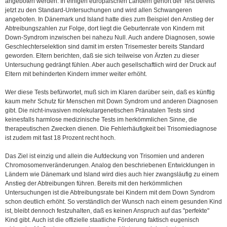
angeboten werden. In einigen europäischen Ländern gehört der Test bereits
jetzt zu den Standard-Untersuchungen und wird allen Schwangeren
angeboten. In Dänemark und Island hatte dies zum Beispiel den Anstieg der
Abtreibungszahlen zur Folge, dort liegt die Geburtenrate von Kindern mit
Down-Syndrom inzwischen bei nahezu Null. Auch andere Diagnosen, sowie
Geschlechterselektion sind damit im ersten Trisemester bereits Standard
geworden. Eltern berichten, daß sie sich teilweise von Ärzten zu dieser
Untersuchung gedrängt fühlen. Aber auch gesellschaftlich wird der Druck auf
Eltern mit behinderten Kindern immer weiter erhöht.
Wer diese Tests befürwortet, muß sich im Klaren darüber sein, daß es künftig
kaum mehr Schutz für Menschen mit Down Syndrom und anderen Diagnosen
gibt. Die nicht-invasiven molekulargenetischen Pränatalen Tests sind
keinesfalls harmlose medizinische Tests im herkömmlichen Sinne, die
therapeutischen Zwecken dienen. Die Fehlerhäufigkeit bei Trisomiediagnose
ist zudem mit fast 18 Prozent recht hoch.
Das Ziel ist einzig und allein die Aufdeckung von Trisomien und anderen
Chromosomenveränderungen. Analog den beschriebenen Entwicklungen in
Ländern wie Dänemark und Island wird dies auch hier zwangsläufig zu einem
Anstieg der Abtreibungen führen. Bereits mit den herkömmlichen
Untersuchungen ist die Abtreibungsrate bei Kindern mit dem Down Syndrom
schon deutlich erhöht. So verständlich der Wunsch nach einem gesunden Kind
ist, bleibt dennoch festzuhalten, daß es keinen Anspruch auf das "perfekte"
Kind gibt. Auch ist die offizielle staatliche Förderung faktisch eugenisch