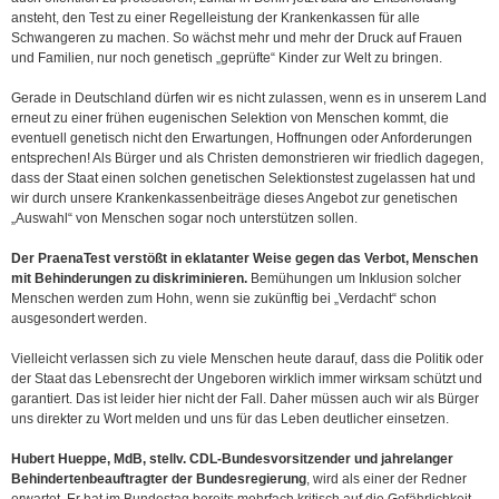
ansteht, den Test zu einer Regelleistung der Krankenkassen für
alle
Schwangeren zu machen. So wächst mehr und mehr der Druck auf Frauen
und Familien, nur noch genetisch „geprüfte“ Kinder zur Welt zu bringen.
Gerade in Deutschland dürfen wir es nicht zulassen, wenn es in unserem Land
erneut zu einer frühen eugenischen Selektion von Menschen kommt, die
eventuell genetisch nicht den Erwartungen, Hoffnungen oder Anforderungen
entsprechen! Als Bürger und als Christen demonstrieren wir friedlich dagegen,
dass der Staat einen solchen genetischen Selektionstest zugelassen hat und
wir durch unsere Krankenkassenbeiträge dieses Angebot zur genetischen
„Auswahl“ von Menschen sogar noch unterstützen sollen.
Der PraenaTest verstößt in eklatanter Weise gegen das Verbot, Menschen
mit Behinderungen zu diskriminieren.
Bemühungen um Inklusion solcher
Menschen werden zum Hohn, wenn sie zukünftig bei „Verdacht“ schon
ausgesondert werden.
Vielleicht verlassen sich zu viele Menschen heute darauf, dass die Politik oder
der Staat das Lebensrecht der Ungeboren wirklich immer wirksam schützt und
garantiert. Das ist leider hier nicht der Fall. Daher müssen auch wir als Bürger
uns direkter zu Wort melden und uns für das Leben deutlicher einsetzen.
Hubert Hueppe, MdB, stellv. CDL-Bundesvorsitzender und jahrelanger
Behindertenbeauftragter der Bundesregierung
, wird als einer der Redner