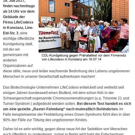
16. Juli 2017,
findet nachmittags
ab 14 Uhr vor dem
Gebäude der
Firma LifeCodexx
in Konstanz, Line-
Eid-Str. 3
, eine
wichtige öffentliche
Kundgebung statt,
mit der wir
gemeinsam mit
anderen
Organisatoren auf
diese stille, neue und leider wachsende Bedrohung des Lebens ungeborener
Menschen in unserer Gesellschaft aufmerksam machen!
Das Biotechnologie-Unternehmen LifeCodexx entwickelt und vertreibt seit
einigen Jahren bundesweit einen Bluttest, mit dem schon früh in der
Schwangerschaft sogenannte Chromosomenstörungen (u.a. Trisomie 21 und
Turner-Syndrom ) aufgedeckt werden sollen.
Bei diesem Test handelt es sich
um eine gezielte „Raster-Fahndung“ nach mutmaßlich Behinderten.
Im
Falle beispielsweise der Feststellung eines Down-Syndroms führt dies in über
90% der Fälle zur Tötung des ungeborenen Kindes.
Daher ist es sehr wichtig, gegen diese neue Art der Selektion von Menschen
auch öffentlich zu protestieren, zumal in Berlin jetzt bald die Entscheidung