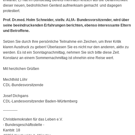
erwartet. Er hat im Bundestag bereits mehrfach kritisch auf die Gefährlichkeit
dieser neuen, bedrohlichen Gentest aufmerksam gemacht und dagegen
protestiert.
Prof. Dr.med. Holm Schneider, stellv. ALfA- Bundesvorsitzender, wird über
seine beeindruckenden Erfahrungen berichten, ebenso interessante Eltern
und Betroffene.
Setzen Sie durch Ihre persönliche Teilnahme ein Zeichen, um Ihrer Kritik
klaren Ausdruck zu geben! Überlassen Sie es nicht nur den anderen, aktiv zu
werden. Es ist ein Sonntagnachmittag, nehmen Sie sich bitte diese Zeit.
Konstanz an einem Sommernachmittag ist ohnehin eine Reise wert.
Mit herzlichen Grüßen
Mechthild Löhr
CDL-Bundesvorsitzende
Josef Dichgans
CDL-Landesvorsitzender Baden-Würtemberg
------------
Christdemokraten für das Leben e.V.
- Bundesgeschäftsstelle -
Kantstr. 18