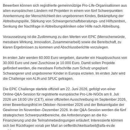
Bewerben können sich registrierte gemeinnützige Pro-Life-Organisationen aus
allen europäischen Ländern mit Projekten in einem von fünf Schwerpunkten:
Anerkennung der Menschlichkeit des ungeborenen Kindes, Bekämpfung der
Abtreibungspille, Stärkung von Schwangerschaftsberatungs- und Hilfszentren,
Senkung der Nachfrage in Abtreibungskliniken oder Hilfe nach Abtreibung.
Voraussetzung ist die Zustimmung zu den Werten von EPIC (Menschenwürde,
messbare Wirkung, Innovation, Zusammenarbeit) sowie die Bereitschaft, zu
klaren Ergebnissen zu kommen und Abschlussberichte vorzulegen.
Im ersten Jahr werden 60.000 Euro vergeben, darunter ein Hauptzuschuss von
30.000 Euro und zwei Zuschüsse je 10.000 Euro. Damit sollen Projekte
gefördert werden, die messbare Fortschritte zum Schutz ungeplant
Schwangerer und ungeborener Kinder in Europa erzielen. Im ersten Jahr wird
die Challenge von ALfA und SPUC getragen.
Die EPIC Challenge startete offiziell am 22. Juni 2026, gefolgt von einer
Online-Q&A-Session für registrierte europäische Pro-Life-NGOs am 8. Juli
2026 um 18:00 Uhr (CET), einer offiziellen Ausschreibung im September 2026,
einer Bewerbungsfrist im Oktober–November 2026 und der Bekanntgabe der
Gewinner im November–Dezember 2026. In der Q&A-Session werden die fünf
strategischen Schwerpunktbereiche, die Anforderungen an die Ko-
Finanzierung und die Teilnahmebedingungen erläutert. Interessierte können
sich bei Rückfragen vorab per Mail an oeffentlichkeitsarbeit@alfa-ev.de