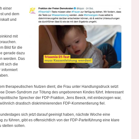
h einer
est und dem
iskalt und
einkind mit
brauchen.
m Bild für die
ie gerade dazu
ren werden. Das
llt sich die
 informiert
aben.
nem therapeutischen Nutzen dient, die Frau unter Handlungsdruck setzt
nose Down-Syndrom zur Tötung des ungeborenen Kindes führt. Interessant
npolitische Sprecher der FDP-Fraktion, Jens Beeck, mit einbezogen war,
ewöhnlich drastisch diskriminierenden FDP-Kommentierung fiel.
ndestages sich jetzt darauf geeinigt haben, nächste Woche eine
zu führen, gibt es offensichtlich von der FDP-Parteiführung eine klare
stellen sollen.