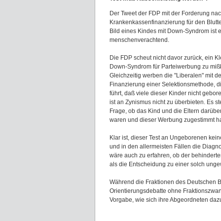
Der Tweet der FDP mit der Forderung nac
Krankenkassenfinanzierung für den Blutt
Bild eines Kindes mit Down-Syndrom ist e
menschenverachtend.
Die FDP scheut nicht davor zurück, ein Kl
Down-Syndrom für Parteiwerbung zu miß
Gleichzeitig werben die "Liberalen" mit de
Finanzierung einer Selektionsmethode, d
führt, daß viele dieser Kinder nicht gebo
ist an Zynismus nicht zu überbieten. Es ste
Frage, ob das Kind und die Eltern darüber
waren und dieser Werbung zugestimmt h
Klar ist, dieser Test an Ungeborenen kei
und in den allermeisten Fällen die Diag
wäre auch zu erfahren, ob der behinderte
als die Entscheidung zu einer solch ung
Während die Fraktionen des Deutschen Bu
Orientierungsdebatte ohne Fraktionszwang 
Vorgabe, wie sich ihre Abgeordneten dazu 