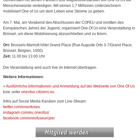
Gemeinsam mit seinen Partnern und Mitgliedsverbänden will One Of Us die
Menschenwürde verteidigen. Mit seinen 1,7 Millionen Unterzeichnern
mobilisiert One of Us um dem Leben eine Stimme zu geben.
Am 7. Mai, am Vorabend des Abschlusses der COFEU und inmitten des
Europäischen Jahres der Jugend, organisiert One Of Us eine Veranstaltung in
Brüssel, um diese Mobilisierung abzuschließen und zu feiern.
Ort:
Brussels Marriott hôtel Grand Place (Rue Auguste Orts 3-7/Grand Place,
Brüssel, Belgien, 1000)
Zeit:
11.00 bis 13.00 Uhr
Die Veranstaltung wird auch live im Internet übertragen.
Weitere Informationen:
» Ausführliche Informationen und Anmeldung auf der Webseite von One Of Us
bzw. unter
oneofus-citizens.eu
Infos auf Social Media Kanälen zum Live-Stream:
twitter.com/oneofuseu
instagram.com/eu.oneofus/
facebook.com/oneofuseurope/