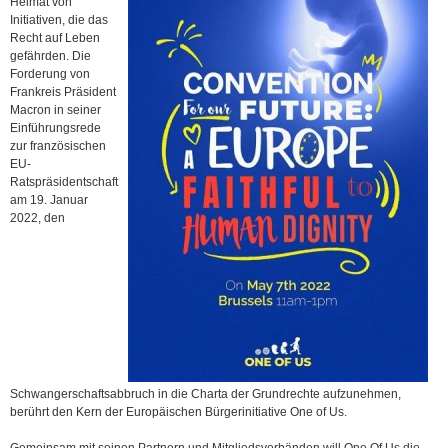
Heimat von
Initiativen, die das
Recht auf Leben
gefährden. Die
Forderung von
Frankreis Präsident
Macron in seiner
Einführungsrede
zur französischen
EU-
Ratspräsidentschaft
am 19. Januar
2022, den
Schwangerschaftsabbruch in die Charta der Grundrechte aufzunehmen,
berührt den Kern der Europäischen Bürgerinitiative One of Us.