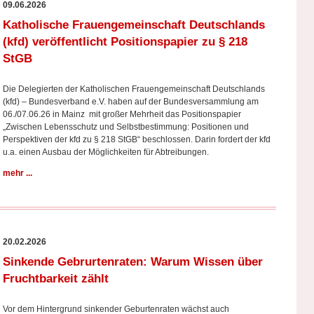
09.06.2026
Katholische Frauengemeinschaft Deutschlands
(kfd) veröffentlicht Positionspapier zu § 218
StGB
Die Delegierten der Katholischen Frauengemeinschaft Deutschlands
(kfd) – Bundesverband e.V. haben auf der Bundesversammlung am
06./07.06.26 in Mainz mit großer Mehrheit das Positionspapier
„Zwischen Lebensschutz und Selbstbestimmung: Positionen und
Perspektiven der kfd zu § 218 StGB“ beschlossen. Darin fordert der kfd
u.a. einen Ausbau der Möglichkeiten für Abtreibungen.
mehr ...
20.02.2026
Sinkende Gebrurtenraten: Warum Wissen über
Fruchtbarkeit zählt
Vor dem Hintergrund sinkender Geburtenraten wächst auch