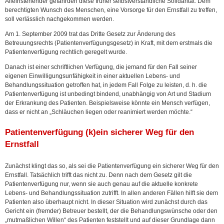
Alleinstehender gefährden diese früher selbstverständliche Solidarität. Dem
berechtigten Wunsch des Menschen, eine Vorsorge für den Ernstfall zu treffen,
soll verlässlich nachgekommen werden.
Am 1. September 2009 trat das Dritte Gesetz zur Änderung des
Betreuungsrechts (Patientenverfügungsgesetz) in Kraft, mit dem erstmals die
Patientenverfügung rechtlich geregelt wurde.
Danach ist einer schriftlichen Verfügung, die jemand für den Fall seiner
eigenen Einwilligungsunfähigkeit in einer aktuellen Lebens- und
Behandlungssituation getroffen hat, in jedem Fall Folge zu leisten, d. h. die
Patientenverfügung ist unbedingt bindend, unabhängig von Art und Stadium
der Erkrankung des Patienten. Beispielsweise könnte ein Mensch verfügen,
dass er nicht an „Schläuchen liegen oder reanimiert werden möchte.“
Patientenverfügung (k)ein sicherer Weg für den
Ernstfall
Zunächst klingt das so, als sei die Patientenverfügung ein sicherer Weg für den
Ernstfall. Tatsächlich trifft das nicht zu. Denn nach dem Gesetz gilt die
Patientenverfügung nur, wenn sie auch genau auf die aktuelle konkrete
Lebens- und Behandlungssituation zutrifft. In allen anderen Fällen hilft sie dem
Patienten also überhaupt nicht. In dieser Situation wird zunächst durch das
Gericht ein (fremder) Betreuer bestellt, der die Behandlungswünsche oder den
„mutmaßlichen Willen“ des Patienten feststellt und auf dieser Grundlage dann