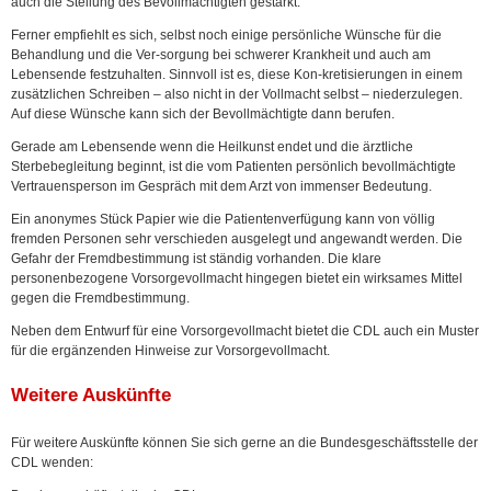
auch die Stellung des Bevollmächtigten gestärkt.
Ferner empfiehlt es sich, selbst noch einige persönliche Wünsche für die
Behandlung und die Ver-sorgung bei schwerer Krankheit und auch am
Lebensende festzuhalten. Sinnvoll ist es, diese Kon-kretisierungen in einem
zusätzlichen Schreiben – also nicht in der Vollmacht selbst – niederzulegen.
Auf diese Wünsche kann sich der Bevollmächtigte dann berufen.
Gerade am Lebensende wenn die Heilkunst endet und die ärztliche
Sterbebegleitung beginnt, ist die vom Patienten persönlich bevollmächtigte
Vertrauensperson im Gespräch mit dem Arzt von immenser Bedeutung.
Ein anonymes Stück Papier wie die Patientenverfügung kann von völlig
fremden Personen sehr verschieden ausgelegt und angewandt werden. Die
Gefahr der Fremdbestimmung ist ständig vorhanden. Die klare
personenbezogene Vorsorgevollmacht hingegen bietet ein wirksames Mittel
gegen die Fremdbestimmung.
Neben dem Entwurf für eine Vorsorgevollmacht bietet die CDL auch ein Muster
für die ergänzenden Hinweise zur Vorsorgevollmacht.
Weitere Auskünfte
Für weitere Auskünfte können Sie sich gerne an die Bundesgeschäftsstelle der
CDL wenden: