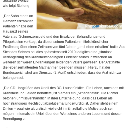
Susanne Wenzel,
wie folgt Stellung:
„Der Sohn eines an
Demenz erkrankten
Patienten hatte den
Hausarzt seines
Vaters auf Schmerzensgeld und den Ersatz der Behandlungs- und
Pflegekosten verklagt, da dieser seinen Patienten mittels künstlicher
Ernährung über einen Zeitraum von fünf Jahren „am Leben erhalten“ hatte. Aus
Sicht des Sohnes sei dies spätestens seit 2010 lediglich eine „sinnlose
Verlängerung des krankheitsbedingten Leidens“ seines inzwischen an
weiteren schweren Erkrankungen leidenden Vaters gewesen. Der Arzt hätte
die lebenserhaltenden Maßnahmen beenden müssen. Hierzu hat der
Bundesgerichtshof am Dienstag (2. April) entschieden, dass der Arzt nicht zu
belangen sei.
„Die CDL begrüßen das Urteil des BGH ausdrücklich. Ein Leben, auch das mit
Krankheit und Leiden behaftete, ist niemals ein „Schadensfall“. Die Richter
betonen unmissverständlich in ihrer Entscheidung, dass das Leben als
höchstrangiges Rechtsgut absolut erhaltungswürdig ist. Daher steht einem
Dritten – egal wie altruistisch vielleicht im Einzelfall die Motive auch sein
mögen – niemals ein Urteil über den Wert eines anderen Lebens und dessen
Beendigung zu.