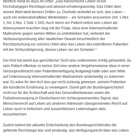
Wörtlich heißt es dazu im Urteil: „Das menschliche Leben ist ein
höchstrangiges Rechtsgut und absolut erhaltungswürdig. Das Urteil über
seinen Wert steht keinem Dritten zu. Deshalb verbietet es sich, das Leben –
auch ein leidensbehaftetes Weiterleben – als Schaden anzusehen (Art. 1 Abs.
1, Art. 2 Abs. 2 Satz 1 GG). Auch wenn ein Patient selbst sein Leben als
lebensunwert erachten mag mit der Folge, dass eine lebenserhaltende
Maßnahme gegen seinen Willen zu unterbleiben hat, verbietet die
Verfassungsordnung aller staatlichen Gewalt einschließlich der
Rechtsprechung ein solches Urteil über das Leben des betroffenen Patienten
mit der Schlussfolgerung, dieses Leben sei ein Schaden.“
Der Arzt hat damit aus gerichtlicher Sicht also vollkommen richtig gehandelt, da
sein Patient offenbar zu keiner Zeit eine andere Vorgehensweise etwa in einer
Vorsorgevollmacht oder Patientenverfügung festgelegt hatte oder sein Wille
auf Unterlassung lebenserhaltender Maßnahmen anderweitig zu erkennen
war. Es wäre für den Arzt also gar nicht zulässig gewesen, seinem Patienten
die künstliche Ernährung zu verweigern. Damit gibt der Bundesgerichtshof
nicht nur für die Ärzteschaft und das Gesundheitswesen sowie die
Palliativversorgung in Deutschland ein richtungsweisendes Signal, das
Menschenrecht auf Leben als anderen Interessen übergeordnetes Recht auf
Leben auch in kritischen und aussichtslosen Lebenslagen stets
anzuerkennen.
Zudem betont die aktuelle Entscheidung des Bundesgerichtshofes die
geltende Rechtslage klar und eindeutig: das Verfügungsrecht über das Leben