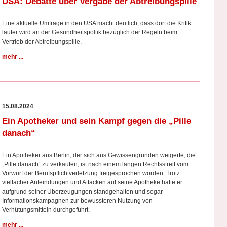
USA: Debatte über Vergabe der Abtreibungspille
Eine aktuelle Umfrage in den USA macht deutlich, dass dort die Kritik
lauter wird an der Gesundheitspoltik bezüglich der Regeln beim
Vertrieb der Abtreibungspille.
mehr ...
15.08.2024
Ein Apotheker und sein Kampf gegen die „Pille
danach“
Ein Apotheker aus Berlin, der sich aus Gewissengründen weigerte, die
„Pille danach“ zu verkaufen, ist nach einem langen Rechtsstreit vom
Vorwurf der Berufspflichtverletzung freigesprochen worden. Trotz
vielfacher Anfeindungen und Attacken auf seine Apotheke hatte er
aufgrund seiner Überzeugungen standgehalten und sogar
Informationskampagnen zur bewussteren Nutzung von
Verhütungsmitteln durchgeführt.
mehr ...