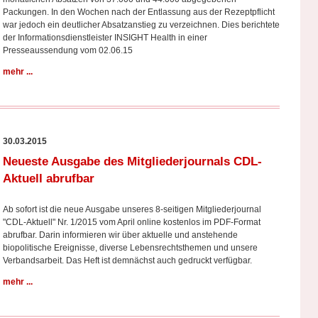
Packungen. In den Wochen nach der Entlassung aus der Rezeptpflicht
war jedoch ein deutlicher Absatzanstieg zu verzeichnen. Dies berichtete
der Informationsdienstleister INSIGHT Health in einer
Presseaussendung vom 02.06.15
mehr ...
30.03.2015
Neueste Ausgabe des Mitgliederjournals CDL-
Aktuell abrufbar
Ab sofort ist die neue Ausgabe unseres 8-seitigen Mitgliederjournal
"CDL-Aktuell" Nr. 1/2015 vom April online kostenlos im PDF-Format
abrufbar. Darin informieren wir über aktuelle und anstehende
biopolitische Ereignisse, diverse Lebensrechtsthemen und unsere
Verbandsarbeit. Das Heft ist demnächst auch gedruckt verfügbar.
mehr ...