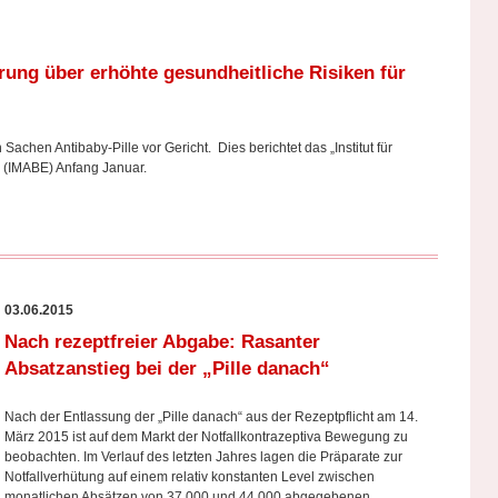
rung über erhöhte gesundheitliche Risiken für
chen Antibaby-Pille vor Gericht. Dies berichtet das „Institut für
“ (IMABE) Anfang Januar.
03.06.2015
Nach rezeptfreier Abgabe: Rasanter
Absatzanstieg bei der „Pille danach“
Nach der Entlassung der „Pille danach“ aus der Rezeptpflicht am 14.
März 2015 ist auf dem Markt der Notfallkontrazeptiva Bewegung zu
beobachten. Im Verlauf des letzten Jahres lagen die Präparate zur
Notfallverhütung auf einem relativ konstanten Level zwischen
monatlichen Absätzen von 37.000 und 44.000 abgegebenen