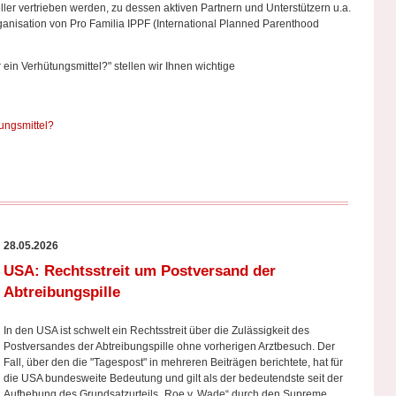
ller vertrieben werden, zu dessen aktiven Partnern und Unterstützern u.a.
anisation von Pro Familia IPPF (International Planned Parenthood
 ein Verhütungsmittel?" stellen wir Ihnen wichtige
tungsmittel?
28.05.2026
USA: Rechtsstreit um Postversand der
Abtreibungspille
In den USA ist schwelt ein Rechtsstreit über die Zulässigkeit des
Postversandes der Abtreibungspille ohne vorherigen Arztbesuch. Der
Fall, über den die "Tagespost" in mehreren Beiträgen berichtete, hat für
die USA bundesweite Bedeutung und gilt als der bedeutendste seit der
Aufhebung des Grundsatzurteils „Roe v. Wade“ durch den Supreme