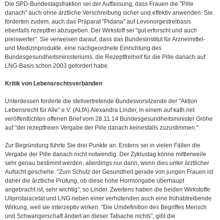
Die SPD-Bundestagsfraktion sei der Auffassung, dass Frauen die "Pille
danach" auch ohne ärztliche Verschreibung sicher und effektiv anwenden. Sie
forderten zudem, auch das Präparat "Pidana" auf Levonorgestrelbasis
ebenfalls rezeptfrei abzugeben. Der Wirkstoff sei "gut erforscht und auch
preiswerter". Sie verweisen darauf, dass das Bundesinstitut für Arzneimittel-
und Medizinprodukte, eine nachgeordnete Einrichtung des
Bundesgesundheitsministeriums, die Rezeptfreiheit für die Pille danach auf
LNG-Basis schon 2003 gefordert habe.
Kritik von Lebensrechtsverbänden
Unterdessen forderte die stellvertretende Bundesvorsitzende der "Aktion
Lebensrecht für Alle" e.V. (ALfA) Alexandra Linder, in einem auf kath.net
veröffentlichten offenen Brief vom 28.11.14 Bundesgesundheitsminister Gröhe
auf "der rezeptfreien Vergabe der Pille danach keinesfalls zuzustimmen."
Zur Begründung führte Sie drei Punkte an: Erstens sei in vielen Fällen die
Vergabe der Pille danach nicht notwendig. Der Zyklustag könne mittlerweile
sehr genau bestimmt werden, allerdings nur dann, wenn dies unter ärztlicher
Aufsicht geschehe. "Zum Schutz der Gesundheit gerade von jungen Frauen ist
daher die ärztliche Prüfung, ob diese hohe Hormongabe überhaupt
angebracht ist, sehr wichtig", so Linder. Zweitens haben die beiden Wirkstoffe
Ulipristalacetat und LNG neben einer verhütenden auch eine frühabtreibende
Wirkung, weil sie interzeptiv wirken. "Die Umdefinition des Begriffes Mensch
und Schwangerschaft ändert an dieser Tatsache nichts", gibt die