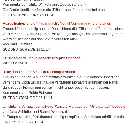
Kommentar von Ulrike Winkelmann, Deutschlandfunk
Die Große Koalition könnte die "Pille danach" bald rezeptfrei machen.
DEUTSCHLANDFUNK 26.11.14
Rezeptfreiheit für die "Pille danach": Notfall-Verhütung wird erleichtert
Frauen können künftig auch in Deutschland die "Pille danach" erhalten, ohne
vorher einen Arzt aufzusuchen. Ab wann gilt das, gibt es Nebenwirkungen und
wie wirkt sich das auf das Sexualverhalten aus?
Von Berit Uhlmann
SUDDEUTSCHE.DE 26.11.14
EU-Behörde will "Pille danach" rezeptfrei machen
WELT Online 26.11.14
"Pille danach": Ein Schritt in Richtung Vernunft
Die Union und ihr Gesundheitsminister wollten die Pille danach unbedingt
verhindern. Doch Brüssel hat die verqueren Moralvorstellungen der Partei
durchkreuzt: Frauen müssen sich nicht länger bevormunden lassen.
Kommentar von Guido Bohsem
SUEDDEUTSCHE.DE 26.11.14
Umstrittene Verhütungsmethode: Was die Freigabe der "Pille danach" bedeutet
von Jana Schlütter und Rainer Woratschka
In Europa soll die „Pille danach“ künftig rezeptfrei in Apotheken erhältlich sein.
TAGESSPIEGEL 27.11.14