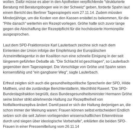
wollen. Dafür müsse es aber in den Apotheken verpflichtende "strukturierte
Beratung mit Beratungsbogen wie in der Schweiz" geben, forderte Spahn laut
einem Bericht des Berliner Tagesspiegels vom 27.11.14. Zudem müssten
Minderjährige, um die Kosten von den Kassen erstattet zu bekommen, für die
"Pille danach" weiterhin ein Rezept vorlegen. Gröhe hatte sich zuvor lange
gegen die Abschaffung der Rezeptpflicht für die hochdosierte Hormonpille
ausgesprochen.
Laut dem SPD-Fraktionsvize Karl Lauterbach zeichne sich nach dem
Einlenken der Union infolge der Empfehlung der Europäischen
Arzneimittelagentur in der Koalition nun eine schnelle Einigung in der seit
längerem geführten Debatte ab. "Die Schlacht ist geschlagen", so Lauterbach
gegenüber dem Tagesspiegel. Die Vorschläge von Gröhe und Spahn seien
konsensfähig und "ein gangbarer Weg", sagte Lauterbach.
Erfreut zeigten sich auch die gesundheitspolitische Sprecherin der SPD, Hilde
Mattheis, und die zuständige Berichterstatterin, Mechthild Rawert. "Die SPD-
Bundestagsfraktion begrüßt, dass Bundesgesundheitsminister Hermann Gröhe
seine bisher strikt ablehnende Haltung zur Rezeptfreiheit von
Notfallkontrazeptiva ändert. Damit passt er sich der Haltung derjenigen an, die
schon immer der Meinung waren: Frauen können selbst entscheiden! Endlich
setzen sich die seit Jahren vorliegenden wissenschaftlichen Erkenntnisse
durch und siegen über ideologische Vorbehalte", erklärten die beiden SPD-
Frauen in einer Pressemitteilung vom 26.11.14