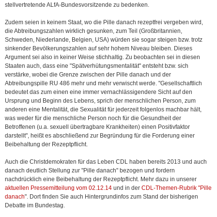
stellvertretende ALfA-Bundesvorsitzende zu bedenken.
Zudem seien in keinem Staat, wo die Pille danach rezeptfrei vergeben wird,
die Abtreibungszahlen wirklich gesunken, zum Teil (Großbritannien,
Schweden, Niederlande, Belgien, USA) würden sie sogar steigen bzw. trotz
sinkender Bevölkerungszahlen auf sehr hohem Niveau bleiben. Dieses
Argument sei also in keiner Weise stichhaltig. Zu beobachten sei in diesen
Staaten auch, dass eine "Spätverhütungsmentalität" entsteht bzw. sich
verstärke, wobei die Grenze zwischen der Pille danach und der
Abtreibungspille RU 486 mehr und mehr verwischt werde. "Gesellschaftlich
bedeutet das zum einen eine immer vernachlässigendere Sicht auf den
Ursprung und Beginn des Lebens, sprich der menschlichen Person, zum
anderen eine Mentalität, die Sexualität für jederzeit folgenlos machbar hält,
was weder für die menschliche Person noch für die Gesundheit der
Betroffenen (u.a. sexuell übertragbare Krankheiten) einen Positivfaktor
darstellt", heißt es abschließend zur Begründung für die Forderung einer
Beibehaltung der Rezeptpflicht.
Auch die Christdemokraten für das Leben CDL haben bereits 2013 und auch
danach deutlich Stellung zur "Pille danach" bezogen und fordern
nachdrücklich eine Beibehaltung der Rezeptpflicht. Mehr dazu in unserer
aktuellen Pressemitteilung vom 02.12.14
und in der
CDL-Themen-Rubrik "Pille
danach
". Dort finden Sie auch Hintergrundinfos zum Stand der bisherigen
Debatte im Bundestag.