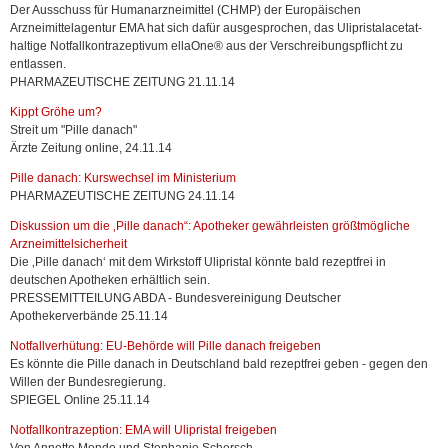
Der Ausschuss für Humanarzneimittel (CHMP) der Europäischen
Arzneimittelagentur EMA hat sich dafür ausgesprochen, das Ulipristalacetat-
haltige Notfallkontrazeptivum ellaOne® aus der Verschreibungspflicht zu
entlassen.
PHARMAZEUTISCHE ZEITUNG 21.11.14
Kippt Gröhe um?
Streit um "Pille danach"
Ärzte Zeitung online, 24.11.14
Pille danach: Kurswechsel im Ministerium
PHARMAZEUTISCHE ZEITUNG 24.11.14
Diskussion um die ‚Pille danach“: Apotheker gewährleisten größtmögliche
Arzneimittelsicherheit
Die ‚Pille danach‘ mit dem Wirkstoff Ulipristal könnte bald rezeptfrei in
deutschen Apotheken erhältlich sein.
PRESSEMITTEILUNG ABDA - Bundesvereinigung Deutscher
Apothekerverbände 25.11.14
Notfallverhütung: EU-Behörde will Pille danach freigeben
Es könnte die Pille danach in Deutschland bald rezeptfrei geben - gegen den
Willen der Bundesregierung.
SPIEGEL Online 25.11.14
Notfallkontrazeption: EMA will Ulipristal freigeben