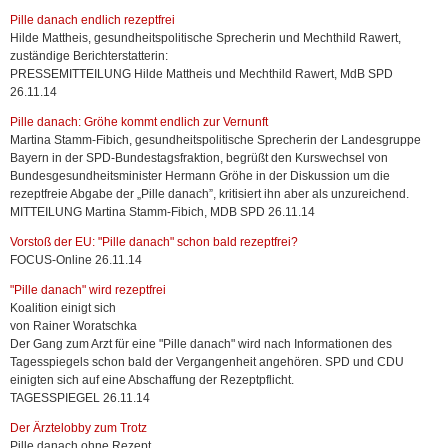
Pille danach endlich rezeptfrei
Hilde Mattheis, gesundheitspolitische Sprecherin und Mechthild Rawert,
zuständige Berichterstatterin:
PRESSEMITTEILUNG Hilde Mattheis und Mechthild Rawert, MdB SPD
26.11.14
Pille danach: Gröhe kommt endlich zur Vernunft
Martina Stamm-Fibich, gesundheitspolitische Sprecherin der Landesgruppe
Bayern in der SPD-Bundestagsfraktion, begrüßt den Kurswechsel von
Bundesgesundheitsminister Hermann Gröhe in der Diskussion um die
rezeptfreie Abgabe der „Pille danach”, kritisiert ihn aber als unzureichend.
MITTEILUNG Martina Stamm-Fibich, MDB SPD 26.11.14
Vorstoß der EU: "Pille danach" schon bald rezeptfrei?
FOCUS-Online 26.11.14
"Pille danach" wird rezeptfrei
Koalition einigt sich
von Rainer Woratschka
Der Gang zum Arzt für eine "Pille danach" wird nach Informationen des
Tagesspiegels schon bald der Vergangenheit angehören. SPD und CDU
einigten sich auf eine Abschaffung der Rezeptpflicht.
TAGESSPIEGEL 26.11.14
Der Ärztelobby zum Trotz
Pille danach ohne Rezept