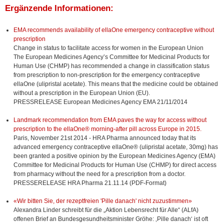
Ergänzende Informationen:
EMA recommends availability of ellaOne emergency contraceptive without
prescription
Change in status to facilitate access for women in the European Union
The European Medicines Agency’s Committee for Medicinal Products for
Human Use (CHMP) has recommended a change in classification status
from prescription to non-prescription for the emergency contraceptive
ellaOne (ulipristal acetate). This means that the medicine could be obtained
without a prescription in the European Union (EU).
PRESSRELEASE European Medicines Agency EMA 21/11/2014
Landmark recommendation from EMA paves the way for access without
prescription to the ellaOne® morning-after pill across Europe in 2015.
Paris, November 21st 2014 - HRA Pharma announced today that its
advanced emergency contraceptive ellaOne® (ulipristal acetate, 30mg) has
been granted a positive opinion by the European Medicines Agency (EMA)
Committee for Medicinal Products for Human Use (CHMP) for direct access
from pharmacy without the need for a prescription from a doctor.
PRESSERELEASE HRA Pharma 21.11.14 (PDF-Format)
«Wir bitten Sie, der rezeptfreien 'Pille danach' nicht zuzustimmen»
Alexandra Linder schreibt für die „Aktion Lebensrecht für Alle“ (ALfA)
offenen Brief an Bundesgesundheitsminister Gröhe: ‚Pille danach‘ ist oft