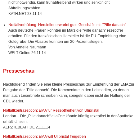
nicht notwendig, kann frühabtreibend wirken und senkt nicht
Abtreibungszahlen
KATH.NET 28.11.14
Notfallverhütung: Hersteller erwartet gute Geschäfte mit "Pille danach"
Auch deutsche Frauen könnten im März die "Pille danach" rezeptfrei
erhalten. Für den französischen Hersteller ist die EU-Empfehlung eine
Goldgrube. Die Absätze könnten um 20 Prozent steigen.
Von Annelie Naumann
WELT Online 26.11.14
Presseschau
Nachfolgend finden Sie eine kleine Presseschau zur Empfehlung der EMA zur
Freigabe der "Pille danach". Die Kommentare in den Leitmedien, zu denen
man auch Leserbriefe schreiben kann, spiegeln dabei nicht die Haltung der
CDL wieder.
Notfallkontrazeption: EMA für Rezeptfreiheit von Ulipristal
London – Die „Pille danach“ ellaOne könnte künftig rezeptfrei in der Apotheke
erhältlich sein.
AERZTEBLATT.DE 21.11.14
Notfallkontrazeption: EMA will Ulipristal freigeben