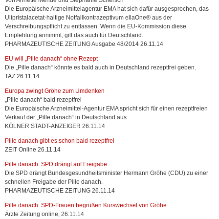
Von Annette Mende und Stephanie Schersch
Die Europäische Arzneimittelagentur EMA hat sich dafür ausgesprochen, das
Ulipristalacetat-haltige Notfallkontrazeptivum ellaOne® aus der
Verschreibungspflicht zu entlassen. Wenn die EU-Kommission diese
Empfehlung annimmt, gilt das auch für Deutschland.
PHARMAZEUTISCHE ZEITUNG Ausgabe 48/2014 26.11.14
EU will „Pille danach“ ohne Rezept
Die „Pille danach“ könnte es bald auch in Deutschland rezeptfrei geben.
TAZ 26.11.14
Europa zwingt Gröhe zum Umdenken
„Pille danach“ bald rezeptfrei
Die Europäische Arzneimittel-Agentur EMA spricht sich für einen rezeptfreien
Verkauf der „Pille danach“ in Deutschland aus.
KÖLNER STADT-ANZEIGER 26.11.14
Pille danach gibt es schon bald rezeptfrei
ZEIT Online 26.11.14
Pille danach: SPD drängt auf Freigabe
Die SPD drängt Bundesgesundheitsminister Hermann Gröhe (CDU) zu einer
schnellen Freigabe der Pille danach.
PHARMAZEUTISCHE ZEITUNG 26.11.14
Pille danach: SPD-Frauen begrüßen Kurswechsel von Gröhe
Ärzte Zeitung online, 26.11.14