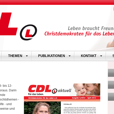
THEMEN
PUBLIKATIONEN
KONTAKT
8- bis 12-
heraus. Darin
ende
rechtsthemen -
lfe - und
inweise und