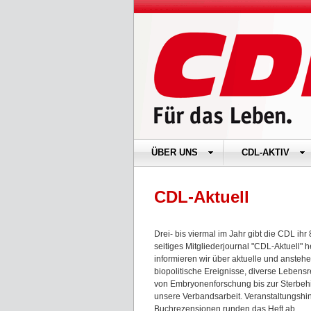
ÜBER UNS
CDL-AKTIV
CDL-Aktuell
Drei- bis viermal im Jahr gibt die CDL ihr 
seitiges Mitgliederjournal "CDL-Aktuell" 
informieren wir über aktuelle und ansteh
biopolitische Ereignisse, diverse Lebens
von Embryonenforschung bis zur Sterbehi
unsere Verbandsarbeit. Veranstaltungsh
Buchrezensionen runden das Heft ab.