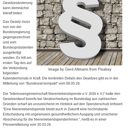
Gesetzesänderung
kann demnächst
Inkraft treten.
Das Gesetz muss
nun von der
Bundesregierung
gegengezeichnet
und vom
Bundespräsidenten
ausgefertigt
werden. Es tritt am
ersten Tag des auf
die Verkündung
folgenden
Kalendermonats in Kraft. Die konkreten Details des Geyetzes gibt es in der
Mitteilung von "Bundesrat kompakt" vom 08.05.26.
Die "Interessengemeinschaft Nierenlebendspende e.V. (IGN e.V.)" hatte den
Gesetzentwurf bereits bei Verabschiedung im Bundestag aus zahlreichen
Gründen scharf als unzureichend im Hinblick auf den Spenderschutz kritisiert.
"Eine Nierenlebendspende bleibt auch in Zukunft eine hochriskante
Entscheidung mit ungewissem gesundheitlichem Ausgang und unsicherer
Absicherung für die Nierenlebendspender/innen.", heißt es in einer
Pressemitteilung vom 30.03.26.