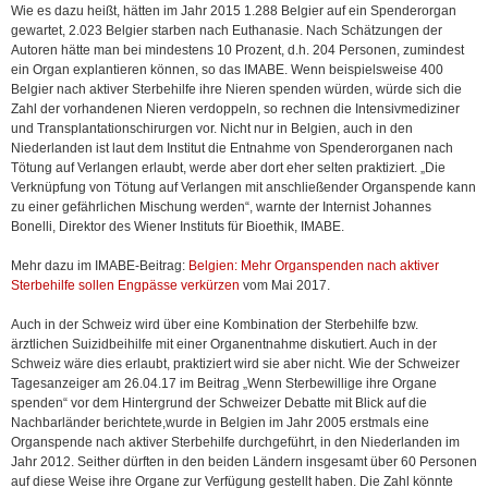
Wie es dazu heißt, hätten im Jahr 2015 1.288 Belgier auf ein Spenderorgan
gewartet, 2.023 Belgier starben nach Euthanasie. Nach Schätzungen der
Autoren hätte man bei mindestens 10 Prozent, d.h. 204 Personen, zumindest
ein Organ explantieren können, so das IMABE. Wenn beispielsweise 400
Belgier nach aktiver Sterbehilfe ihre Nieren spenden würden, würde sich die
Zahl der vorhandenen Nieren verdoppeln, so rechnen die Intensivmediziner
und Transplantationschirurgen vor. Nicht nur in Belgien, auch in den
Niederlanden ist laut dem Institut die Entnahme von Spenderorganen nach
Tötung auf Verlangen erlaubt, werde aber dort eher selten praktiziert. „Die
Verknüpfung von Tötung auf Verlangen mit anschließender Organspende kann
zu einer gefährlichen Mischung werden“, warnte der Internist Johannes
Bonelli, Direktor des Wiener Instituts für Bioethik, IMABE.
Mehr dazu im IMABE-Beitrag:
Belgien: Mehr Organspenden nach aktiver
Sterbehilfe sollen Engpässe verkürzen
vom Mai 2017.
Auch in der Schweiz wird über eine Kombination der Sterbehilfe bzw.
ärztlichen Suizidbeihilfe mit einer Organentnahme diskutiert. Auch in der
Schweiz wäre dies erlaubt, praktiziert wird sie aber nicht. Wie der Schweizer
Tagesanzeiger am 26.04.17 im Beitrag „Wenn Sterbewillige ihre Organe
spenden“ vor dem Hintergrund der Schweizer Debatte mit Blick auf die
Nachbarländer berichtete,wurde in Belgien im Jahr 2005 erstmals eine
Organspende nach aktiver Sterbehilfe durchgeführt, in den Niederlanden im
Jahr 2012. Seither dürften in den beiden Ländern insgesamt über 60 Personen
auf diese Weise ihre Organe zur Verfügung gestellt haben. Die Zahl könnte