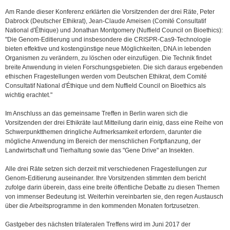
Am Rande dieser Konferenz erklärten die Vorsitzenden der drei Räte, Peter
Dabrock (Deutscher Ethikrat), Jean-Claude Ameisen (Comité Consultatif
National d'Éthique) und Jonathan Montgomery (Nuffield Council on Bioethics):
"Die Genom-Editierung und insbesondere die CRISPR-Cas9-Technologie
bieten effektive und kostengünstige neue Möglichkeiten, DNA in lebenden
Organismen zu verändern, zu löschen oder einzufügen. Die Technik findet
breite Anwendung in vielen Forschungsgebieten. Die sich daraus ergebenden
ethischen Fragestellungen werden vom Deutschen Ethikrat, dem Comité
Consultatif National d'Éthique und dem Nuffield Council on Bioethics als
wichtig erachtet."
Im Anschluss an das gemeinsame Treffen in Berlin waren sich die
Vorsitzenden der drei Ethikräte laut Mitteilung darin einig, dass eine Reihe von
Schwerpunktthemen dringliche Aufmerksamkeit erfordern, darunter die
mögliche Anwendung im Bereich der menschlichen Fortpflanzung, der
Landwirtschaft und Tierhaltung sowie das "Gene Drive" an Insekten.
Alle drei Räte setzen sich derzeit mit verschiedenen Fragestellungen zur
Genom-Editierung auseinander. Ihre Vorsitzenden stimmten dem bericht
zufolge darin überein, dass eine breite öffentliche Debatte zu diesen Themen
von immenser Bedeutung ist. Weiterhin vereinbarten sie, den regen Austausch
über die Arbeitsprogramme in den kommenden Monaten fortzusetzen.
Gastgeber des nächsten trilateralen Treffens wird im Juni 2017 der