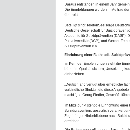
Daraus entstanden in einem Jahr gemein
Die Empfehlungen wurden im Auftrag der
überreicht.
Beteiligt sind: TelefonSeelsorge Deutschl
Deutsche Gesellschaft für Suizidprävent
Akademie für Suizidprävention (DASP), D
Palliativmedizin(DGP), und Werner-Felber-
Suizidprävention e.V.
Einrichtung einer Fachstelle Suizidprä
Im Kern der Empfehlungen steht die Einri
bündeln, Qualität sichern, Umsetzung koor
einbeziehen
„Deutschland verfügt über erhebliche fach
verbindliche Struktur, die diese Angebote 
macht.“, so Georg Fiedler, Geschäftsführ
Im Mittelpunkt steht die Einrichtung eine
Suizidprävention, gesetzlich verankert un
Zugehörige, Hinterbliebene nach Suizid so
erreichen.
Die Rufnummer soll anonym, kostenfrei, je