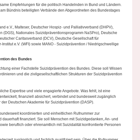
same Empfehlungen für die politisch Handelnden in Bund und Ländern.
 am Bündnis beteiligten Verbände den Abgeordneten des Bundestages
and e.V., Malteser, Deutscher Hospiz- und Palliativverband (DHPV),
ion (DGS), Nationales Suizidpräventionsprogramm NaSPro), Deutsche
eutscher Caritasverband (DCV), Deutsche Gesellschaft für
Institut e.V. (WFI) sowie MANO - Suizidprävention / Niedrigschwellige
vention des Bundes
chtung einer Fachstelle Suizidprävention des Bundes. Diese soll Wissen
dinieren und die zivilgesellschaftlichen Strukturen der Suizidprävention
liche Expertise und viele engagierte Angebote. Was fehlt, ist eine
entwickelt, finanziell absichert, verbindet und bundesweit zugänglich
er der Deutschen Akademie für Suizidprävention (DASP).
r bundesweit koordinierten und einheitlichen Rufnummer zur
d dauerhaft finanziert. Sie soll Menschen mit Suizidgedanken, An- und
wie beruflich oder ehrenamtlich mit Suizidalität konfrontierte Personen
derzeit zugänglich und fachlich qualifiziert sein. Über die Rufnummer