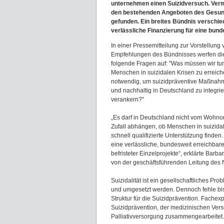
unternehmen einen Suizidversuch. Vermu
den bestehenden Angeboten des Gesundhe
gefunden. Ein breites Bündnis verschi
verlässliche Finanzierung für eine bund
In einer Pressemitteilung zur Vorstellung
Empfehlungen des Bündnisses werfen di
folgende Fragen auf: "Was müssen wir tu
Menschen in suizidalen Krisen zu erreich
notwendig, um suizidpräventive Maßnahme
und nachhaltig in Deutschland zu integri
verankern?"
„Es darf in Deutschland nicht vom Wohno
Zufall abhängen, ob Menschen in suizida
schnell qualifizierte Unterstützung finden
eine verlässliche, bundesweit erreichbare 
befristeter Einzelprojekte“, erklärte Barb
von der geschäftsführenden Leitung des 
Suizidalität ist ein gesellschaftliches 
und umgesetzt werden. Dennoch fehle bisl
Struktur für die Suizidprävention. Fache
Suizidprävention, der medizinischen Ver
Palliativversorgung zusammengearbeitet