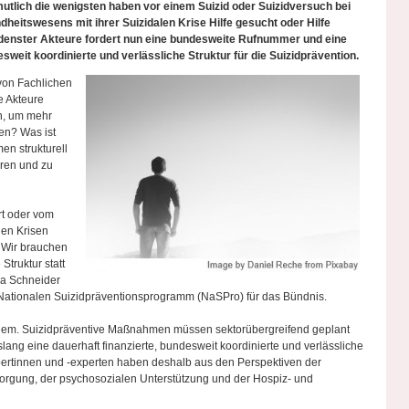
tlich die wenigsten haben vor einem Suizid oder Suizidversuch bei
itswesens mit ihrer Suizidalen Krise Hilfe gesucht oder Hilfe
edenster Akteure fordert nun eine bundesweite Rufnummer und eine
esweit koordinierte und verlässliche Struktur für die Suizidprävention.
 von Fachlichen
e Akteure
n, um mehr
en? Was ist
n strukturell
eren und zu
rt oder vom
len Krisen
. Wir brauchen
Struktur statt
ara Schneider
Nationalen Suizidpräventionsprogramm (NaSPro) für das Bündnis.
Problem. Suizidpräventive Maßnahmen müssen sektorübergreifend geplant
ang eine dauerhaft finanzierte, bundesweit koordinierte und verlässliche
xpertinnen und -experten haben deshalb aus den Perspektiven der
sorgung, der psychosozialen Unterstützung und der Hospiz- und
.