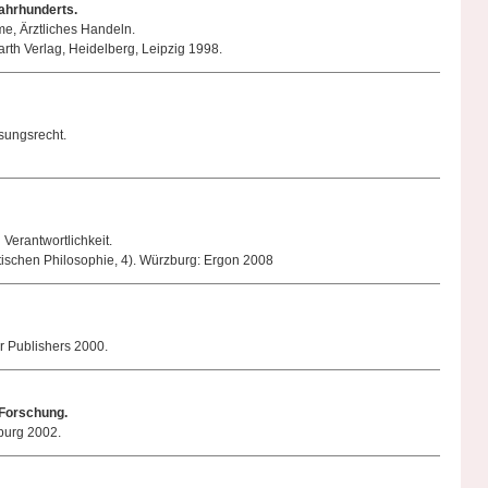
ahrhunderts.
e, Ärztliches Handeln.
rth Verlag, Heidelberg, Leipzig 1998.
sungsrecht.
Verantwortlichkeit.
ischen Philosophie, 4). Würzburg: Ergon 2008
r Publishers 2000.
d Forschung.
burg 2002.