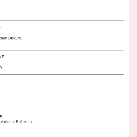
:
chen Diskurs.
 F.:
9.
n.
thischer Reflexion.