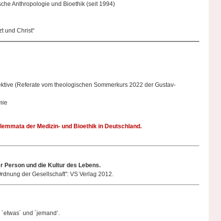
nische Anthropologie und Bioethik (seit 1994)
zt und Christ“
ektive (Referate vom theologischen Sommerkurs 2022 der Gustav-
mie
emmata der Medizin- und Bioethik in Deutschland.
 Person und die Kultur des Lebens.
dnung der Gesellschaft": VS Verlag 2012.
´etwas´ und ´jemand‘.