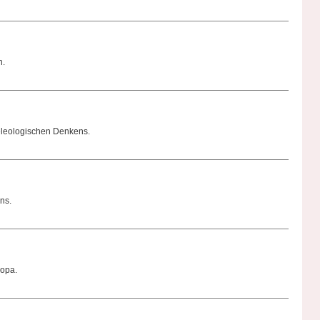
n.
eleologischen Denkens.
ns.
ropa.