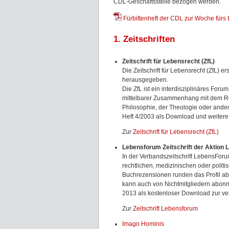
CDL-Geschäftsstelle bezogen werden.
Fürbittenheft der CDL zur Woche fürs
1. Zeitschriften
Zeitschrift für Lebensrecht (ZfL)
Die Zeitschrift für Lebensrecht (ZfL) e
herausgegeben.
Die ZfL ist ein interdisziplinäres For
mittelbarer Zusammenhang mit dem Rec
Philosophie, der Theologie oder andere
Heft 4/2003 als Download und weitere
Zur
Zeitschrift für Lebensrecht (ZfL)
Lebensforum Zeitschrift der Aktion L
In der Verbandszeitschrift LebensForum
rechtlichen, medizinischen oder polit
Buchrezensionen runden das Profil ab. 
kann auch von Nichtmitgliedern abonn
2013 als kostenloser Download zur v
Zur
Zeitschrift Lebensforum
Imago Hominis