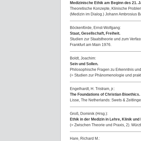
Medizinische Ethik am Beginn des 21. J
Theoretische Konzepte, Klinische Problem
(Medizin im Dialog.) Johann Ambrosius Ba
Böckenförde, Ernst-Wolfgang:
Staat, Gesellschaft, Freiheit.
Studien zur Staatstheorie und zum Verfas
Frankfurt am Main 1976.
Boldt, Joachim:
Sein und Sollen.
Philosophische Fragen zu Erkenntnis und 
(= Studien zur Phänomenologie und prakt
Engelhardt, H. Tristram, jr.:
The Foundations of Christian Bioethics.
Lisse, The Netherlands: Swets & Zeitlinge
Groß, Dominik (Hrsg.):
Ethik in der Medizin in Lehre, Klinik un
(= Zwischen Theorie und Praxis, 2). Würz
Hare, Richard M.: