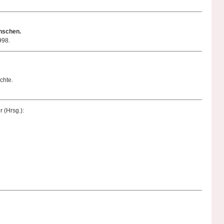
nschen.
998.
chte.
 (Hrsg.):