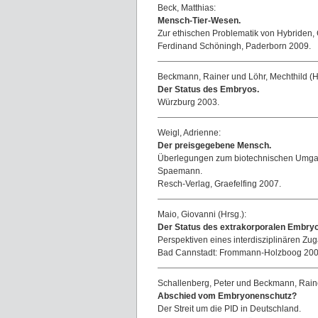
Beck, Matthias:
Mensch-Tier-Wesen.
Zur ethischen Problematik von Hybriden,
Ferdinand Schöningh, Paderborn 2009.
Beckmann, Rainer und Löhr, Mechthild (Hr
Der Status des Embryos.
Würzburg 2003.
Weigl, Adrienne:
Der preisgegebene Mensch.
Überlegungen zum biotechnischen Umgan
Spaemann.
Resch-Verlag, Graefelfing 2007.
Maio, Giovanni (Hrsg.):
Der Status des extrakorporalen Embryo
Perspektiven eines interdisziplinären Zu
Bad Cannstadt: Frommann-Holzboog 200
Schallenberg, Peter und Beckmann, Raine
Abschied vom Embryonenschutz?
Der Streit um die PID in Deutschland.