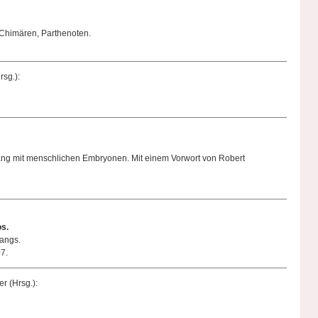
 Chimären, Parthenoten.
sg.):
g mit menschlichen Embryonen. Mit einem Vorwort von Robert
s.
gangs.
7.
r (Hrsg.):