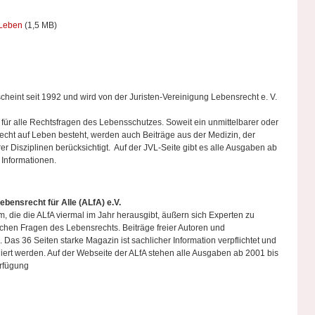
 Leben
(1,5 MB)
rscheint seit 1992 und wird von der Juristen-Vereinigung Lebensrecht e. V.
um für alle Rechtsfragen des Lebensschutzes. Soweit ein unmittelbarer oder
ht auf Leben besteht, werden auch Beiträge aus der Medizin, der
r Disziplinen berücksichtigt. Auf der JVL-Seite gibt es alle Ausgaben ab
 Informationen.
ebensrecht für Alle (ALfA) e.V.
, die die ALfA viermal im Jahr herausgibt, äußern sich Experten zu
ischen Fragen des Lebensrechts. Beiträge freier Autoren und
Das 36 Seiten starke Magazin ist sachlicher Information verpflichtet und
iert werden. Auf der Webseite der ALfA stehen alle Ausgaben ab 2001 bis
erfügung