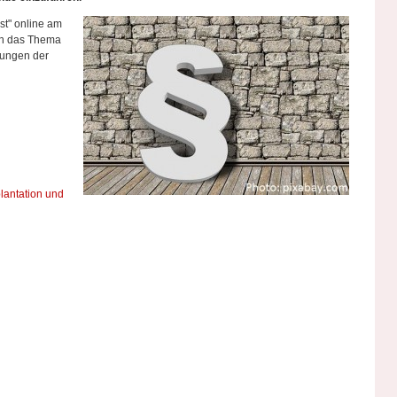
st" online am
ich das Thema
ebungen der
antation und