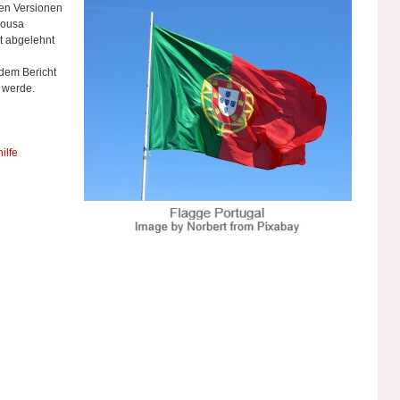
en Versionen
Sousa
t abgelehnt
 dem Bericht
 werde.
ilfe