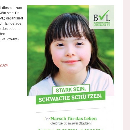
et diesmal zum
öln statt. Er
L) organisiert
ich. Eingeladen
utz des Lebens
 den
ßte Pro-life-
 2024