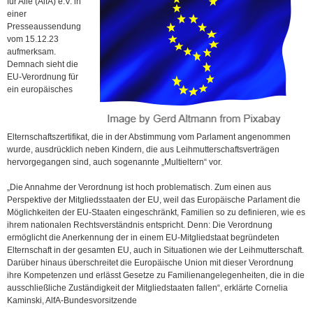
für Alle (AlfA) e.V. in
einer
Presseaussendung
vom 15.12.23
aufmerksam.
Demnach sieht die
EU-Verordnung für
ein europäisches
Elternschaftszertifikat, die in der Abstimmung vom Parlament angenommen
wurde, ausdrücklich neben Kindern, die aus Leihmutterschaftsverträgen
hervorgegangen sind, auch sogenannte „Multieltern“ vor.
„Die Annahme der Verordnung ist hoch problematisch. Zum einen aus
Perspektive der Mitgliedsstaaten der EU, weil das Europäische Parlament die
Möglichkeiten der EU-Staaten eingeschränkt, Familien so zu definieren, wie es
ihrem nationalen Rechtsverständnis entspricht. Denn: Die Verordnung
ermöglicht die Anerkennung der in einem EU-Mitgliedstaat begründeten
Elternschaft in der gesamten EU, auch in Situationen wie der Leihmutterschaft.
Darüber hinaus überschreitet die Europäische Union mit dieser Verordnung
ihre Kompetenzen und erlässt Gesetze zu Familienangelegenheiten, die in die
ausschließliche Zuständigkeit der Mitgliedstaaten fallen“, erklärte Cornelia
Kaminski, AlfA-Bundesvorsitzende