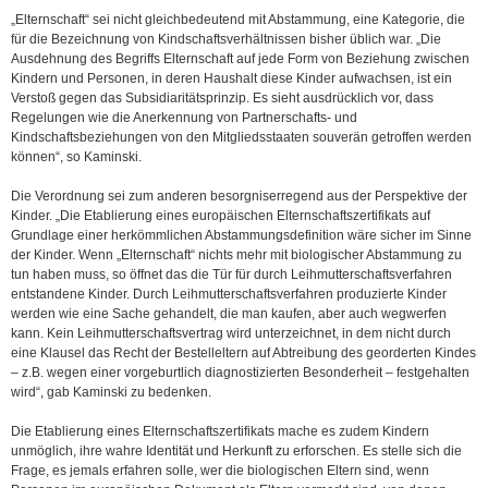
„Elternschaft“ sei nicht gleichbedeutend mit Abstammung, eine Kategorie, die
für die Bezeichnung von Kindschaftsverhältnissen bisher üblich war. „Die
Ausdehnung des Begriffs Elternschaft auf jede Form von Beziehung zwischen
Kindern und Personen, in deren Haushalt diese Kinder aufwachsen, ist ein
Verstoß gegen das Subsidiaritätsprinzip. Es sieht ausdrücklich vor, dass
Regelungen wie die Anerkennung von Partnerschafts- und
Kindschaftsbeziehungen von den Mitgliedsstaaten souverän getroffen werden
können“, so Kaminski.
Die Verordnung sei zum anderen besorgniserregend aus der Perspektive der
Kinder. „Die Etablierung eines europäischen Elternschaftszertifikats auf
Grundlage einer herkömmlichen Abstammungsdefinition wäre sicher im Sinne
der Kinder. Wenn „Elternschaft“ nichts mehr mit biologischer Abstammung zu
tun haben muss, so öffnet das die Tür für durch Leihmutterschaftsverfahren
entstandene Kinder. Durch Leihmutterschaftsverfahren produzierte Kinder
werden wie eine Sache gehandelt, die man kaufen, aber auch wegwerfen
kann. Kein Leihmutterschaftsvertrag wird unterzeichnet, in dem nicht durch
eine Klausel das Recht der Bestelleltern auf Abtreibung des georderten Kindes
– z.B. wegen einer vorgeburtlich diagnostizierten Besonderheit – festgehalten
wird“, gab Kaminski zu bedenken.
Die Etablierung eines Elternschaftszertifikats mache es zudem Kindern
unmöglich, ihre wahre Identität und Herkunft zu erforschen. Es stelle sich die
Frage, es jemals erfahren solle, wer die biologischen Eltern sind, wenn