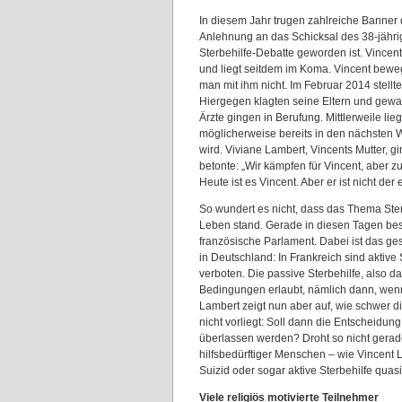
In diesem Jahr trugen zahlreiche Banner 
Anlehnung an das Schicksal des 38-jähr
Sterbehilfe-Debatte geworden ist. Vincen
und liegt seitdem im Koma. Vincent bewe
man mit ihm nicht. Im Februar 2014 stellt
Hiergegen klagten seine Eltern und gewa
Ärzte gingen in Berufung. Mittlerweile li
möglicherweise bereits in den nächsten W
wird. Viviane Lambert, Vincents Mutter, g
betonte: „Wir kämpfen für Vincent, aber zug
Heute ist es Vincent. Aber er ist nicht der 
So wundert es nicht, dass das Thema Ster
Leben stand. Gerade in diesen Tagen bes
französische Parlament. Dabei ist das ges
in Deutschland: In Frankreich sind aktive 
verboten. Die passive Sterbehilfe, also 
Bedingungen erlaubt, nämlich dann, wenn
Lambert zeigt nun aber auf, wie schwer di
nicht vorliegt: Soll dann die Entscheid
überlassen werden? Droht so nicht gerade
hilfsbedürftiger Menschen – wie Vincent 
Suizid oder sogar aktive Sterbehilfe quasi
Viele religiös motivierte Teilnehmer