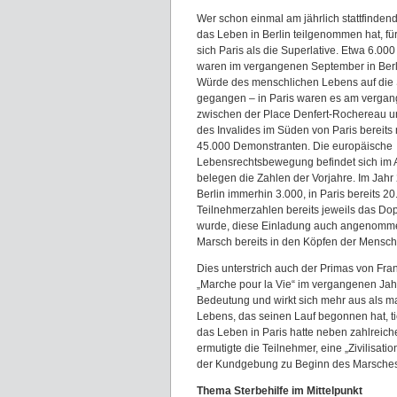
Wer schon einmal am jährlich stattfinden
das Leben in Berlin teilgenommen hat, fü
sich Paris als die Superlative. Etwa 6.0
waren im vergangenen September in Berli
Würde des menschlichen Lebens auf die
gegangen – in Paris waren es am verga
zwischen der Place Denfert-Rochereau u
des Invalides im Süden von Paris bereits
45.000 Demonstranten. Die europäische
Lebensrechtsbewegung befindet sich im 
belegen die Zahlen der Vorjahre. Im Jahr
Berlin immerhin 3.000, in Paris bereits 
Teilnehmerzahlen bereits jeweils das Do
wurde, diese Einladung auch angenomme
Marsch bereits in den Köpfen der Menschen
Dies unterstrich auch der Primas von Fra
„Marche pour la Vie“ im vergangenen Jah
Bedeutung und wirkt sich mehr aus als ma
Lebens, das seinen Lauf begonnen hat, tie
das Leben in Paris hatte neben zahlreich
ermutigte die Teilnehmer, eine „Zivilisat
der Kundgebung zu Beginn des Marsches „
Thema Sterbehilfe im Mittelpunkt