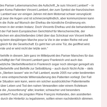
des Pariser Lebensmarsches die Aufschrift „Je suis Vincent Lambert“ – in
igen Koma-Patienten Vincent Lambert, der zum Symbol der französischen
t Lambert war vor einigen Jahren mit dem Motorrad schwer verunglückt
gt zwar die Augen und ist schmerzempfindlich, aber kommunizieren kann
en die Ärzte auf Wunsch der Ehefrau die künstliche Ernäherung ein.
nnen in der ersten Instanz. Doch Vincents Ehefrau und die behandelnden
egt der Fall beim Europäischen Gerichtshof für Menschenrechte, der
ochen ein abschließendes Urteil über das Schicksal von Vincent treffen
ing beim diesjährigen Marche pour la Vie in der ersten Reihe mit und
leich für die Gesellschaft. Es geht hier um eine Tür, die geöffnet wird.
erste und er wird nicht der letzte sein.“
behilfe in diesem Jahr ganz im Mittelpunkt des Pariser Marsches für das
chäftigt der Fall Vincent Lambert ganz Frankreich und auch das
etzliche Sterbehilfeverbot in Frankreich sogar noch strenger geregelt als
Sterbehilfe und Beihilfe zur Selbsttötung – auch durch Nicht-Ärzte – stets
das „Sterben lassen“ wie im Fall Lambert, wurde 2005 nur unter bestimmten
 eine entsprechende Willensäußerung des Patienten vorliegt. Der Fall
e Situation sein kann, wenn ein solcher ausdrücklicher Patientenwille
ung über Leben und Tod den nahen Verwandten oder einem Ärzteteam
 die „Aussortierung“ alter, kranker, schwacher und besonders
Lambert? Auch die jüngsten Pläne François Hollandes, den assistierten
 durch die Hintertür zu legalisieren, sollten einen nachdenklich stimmen.