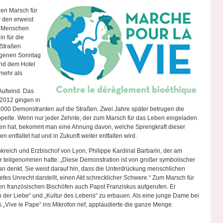
den Marsch für
r den erweist
00 Menschen
n für die
 Straßen
ngenen Sonntag
nd dem Hotel
 mehr als
Aufwind. Das
 2012 gingen in
20.000 Demonstranten auf die Straßen. Zwei Jahre später betrugen die
ppelte. Wenn nur jeder Zehnte, der zum Marsch für das Leben eingeladen
n hat, bekommt man eine Ahnung davon, welche Sprengkraft dieser
 entfaltet hat und in Zukunft weiter entfalten wird.
nkreich und Erzbischof von Lyon, Philippe Kardinal Barbarin, der am
r teilgenommen hatte: „Diese Demonstration ist von großer symbolischer
n denkt. Sie weist darauf hin, dass die Unterdrückung menschlichen
fes Unrecht darstellt, einen Akt schrecklicher Schwere.“ Zum Marsch für
en französischen Bischöfen auch Papst Franziskus aufgerufen. Er
ion der Liebe“ und „Kultur des Lebens“ zu erbauen. Als eine junge Dame bei
Vive le Pape“ ins Mikrofon rief, applaudierte die ganze Menge.