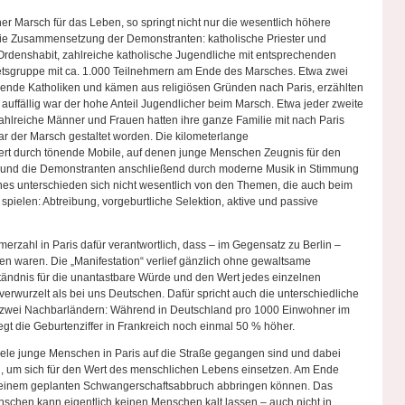
er Marsch für das Leben, so springt nicht nur die wesentlich höhere
die Zusammensetzung der Demonstranten: katholische Priester und
rdenshabit, zahlreiche katholische Jugendliche mit entsprechenden
sgruppe mit ca. 1.000 Teilnehmern am Ende des Marsches. Etwa zwei
erende Katholiken und kämen aus religiösen Gründen nach Paris, erzählten
uffällig war der hohe Anteil Jugendlicher beim Marsch. Etwa jeder zweite
Zahlreiche Männer und Frauen hatten ihre ganze Familie mit nach Paris
r der Marsch gestaltet worden. Die kilometerlange
t durch tönende Mobile, auf denen junge Menschen Zeugnis für den
und die Demonstranten anschließend durch moderne Musik in Stimmung
es unterschieden sich nicht wesentlich von den Themen, die auch beim
 spielen: Abtreibung, vorgeburtliche Selektion, aktive und passive
merzahl in Paris dafür verantwortlich, dass – im Gegensatz zu Berlin –
 waren. Die „Manifestation“ verlief gänzlich ohne gewaltsame
ständnis für die unantastbare Würde und den Wert jedes einzelnen
erwurzelt als bei uns Deutschen. Dafür spricht auch die unterschiedliche
 zwei Nachbarländern: Während in Deutschland pro 1000 Einwohner im
egt die Geburtenziffer in Frankreich noch einmal 50 % höher.
viele junge Menschen in Paris auf die Straße gegangen sind und dabei
 um sich für den Wert des menschlichen Lebens einsetzen. Am Ende
on einem geplanten Schwangerschaftsabbruch abbringen können. Das
nschen kann eigentlich keinen Menschen kalt lassen – auch nicht in