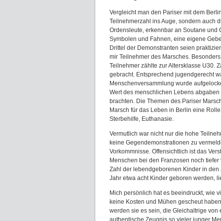
Vergleicht man den Pariser mit dem Berlin
Teilnehmerzahl ins Auge, sondern auch 
Ordensleute, erkennbar an Soutane und O
Symbolen und Fahnen, eine eigene Gebet
Drittel der Demonstranten seien praktizi
mir Teilnehmer des Marsches. Besonders a
Teilnehmer zählte zur Altersklasse U30. 
gebracht. Entsprechend jugendgerecht wa
Menschenversammlung wurde aufgelocker
Wert des menschlichen Lebens abgaben 
brachten. Die Themen des Pariser Marsch
Marsch für das Leben in Berlin eine Rolle
Sterbehilfe, Euthanasie.
Vermutlich war nicht nur die hohe Teilneh
keine Gegendemonstrationen zu vermelden
Vorkommnisse. Offensichtlich ist das Ver
Menschen bei den Franzosen noch tiefer v
Zahl der lebendgeborenen Kinder in den
Jahr etwa acht Kinder geboren werden, li
Mich persönlich hat es beeindruckt, wie 
keine Kosten und Mühen gescheut haben,
werden sie es sein, die Gleichaltrige v
authentische Zeugnis so vieler junger Me